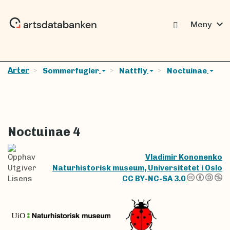
expand_more
Meny
Arter
Sommerfugler
Nattfly
Noctuinae
Noctuinae 4
Opphav
Vladimir Kononenko
Utgiver
Naturhistorisk museum, Universitetet i Oslo
Lisens
CC BY-NC-SA 3.0