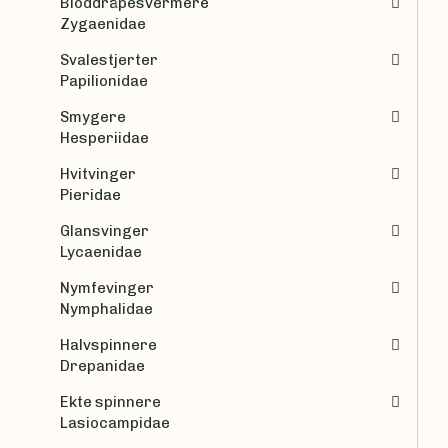
Bloddråpesvermere
Zygaenidae
Svalestjerter
Papilionidae
Smygere
Hesperiidae
Hvitvinger
Pieridae
Glansvinger
Lycaenidae
Nymfevinger
Nymphalidae
Halvspinnere
Drepanidae
Ekte spinnere
Lasiocampidae