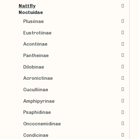
Nattfly
Noctuidae
Plusiinae
Eustrotiinae
Acontiinae
Pantheinae
Dilobinae
Acronictinae
Cuculliinae
Amphipyrinae
Psaphidinae
Oncocnemidinae
Condicinae