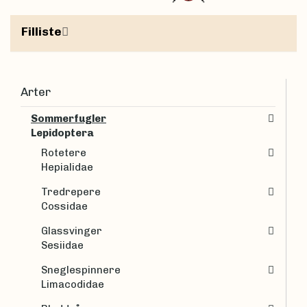
Filliste
Arter
Sommerfugler
Lepidoptera
Rotetere
Hepialidae
Tredrepere
Cossidae
Glassvinger
Sesiidae
Sneglespinnere
Limacodidae