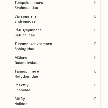
Tempelspinnere
Brahmaeidae
Vårspinnere
Endromidae
Påfuglspinnere
Saturniidae
Tussmørkesvermere
Sphingidae
Målere
Geometridae
Tannspinnere
Notodontidae
Praktfly
Erebidae
Båtfly
Nolidae