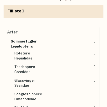
Filliste
Arter
Sommerfugler
Lepidoptera
Rotetere
Hepialidae
Tredrepere
Cossidae
Glassvinger
Sesiidae
Sneglespinnere
Limacodidae