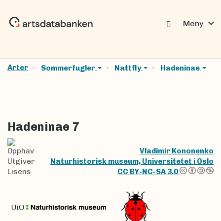
expand_more
Meny
Arter
Sommerfugler
Nattfly
Hadeninae
Hadeninae 7
Opphav
Vladimir Kononenko
Utgiver
Naturhistorisk museum, Universitetet i Oslo
Lisens
CC BY-NC-SA 3.0