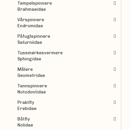
Tempelspinnere
Brahmaeidae
Vårspinnere
Endromidae
Påfuglspinnere
Saturniidae
Tussmørkesvermere
Sphingidae
Målere
Geometridae
Tannspinnere
Notodontidae
Praktfly
Erebidae
Båtfly
Nolidae