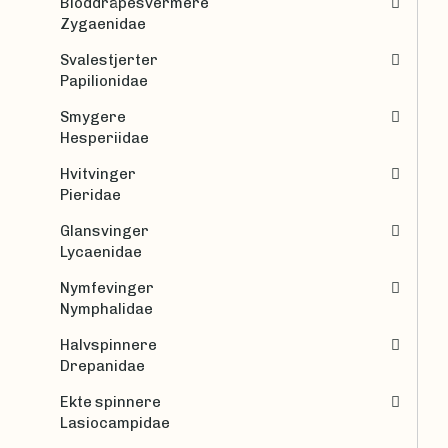
Bloddråpesvermere
Zygaenidae
Svalestjerter
Papilionidae
Smygere
Hesperiidae
Hvitvinger
Pieridae
Glansvinger
Lycaenidae
Nymfevinger
Nymphalidae
Halvspinnere
Drepanidae
Ekte spinnere
Lasiocampidae