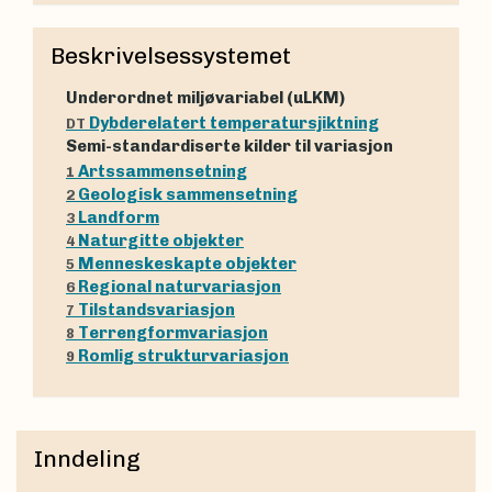
Beskrivelsessystemet
Underordnet miljøvariabel (uLKM)
Dybderelatert temperatursjiktning
DT
Semi-standardiserte kilder til variasjon
Artssammensetning
1
Geologisk sammensetning
2
Landform
3
Naturgitte objekter
4
Menneskeskapte objekter
5
Regional naturvariasjon
6
Tilstandsvariasjon
7
Terrengformvariasjon
8
Romlig strukturvariasjon
9
Inndeling