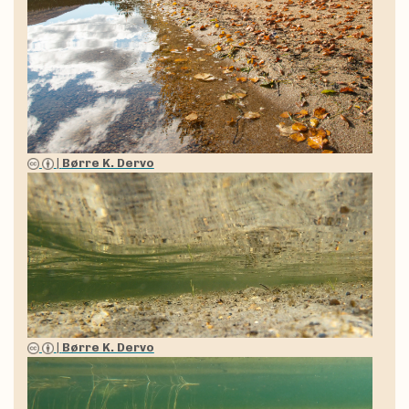
|
Børre K. Dervo
|
Børre K. Dervo