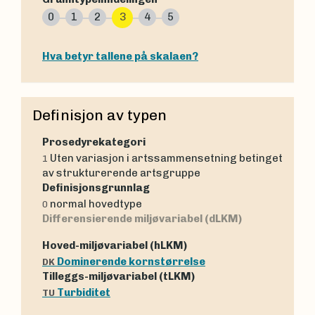
0
1
2
3
4
5
Hva betyr tallene på skalaen?
Definisjon av typen
Prosedyrekategori
Uten variasjon i artssammensetning betinget
1
av strukturerende artsgruppe
Definisjonsgrunnlag
normal hovedtype
0
Differensierende miljøvariabel (dLKM)
Hoved-miljøvariabel (hLKM)
Dominerende kornstørrelse
DK
Tilleggs-miljøvariabel (tLKM)
Turbiditet
TU