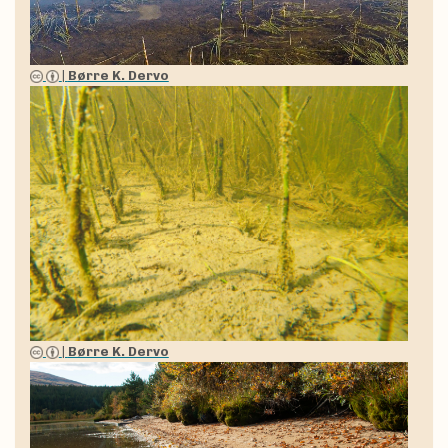
|
Børre K. Dervo
|
Børre K. Dervo