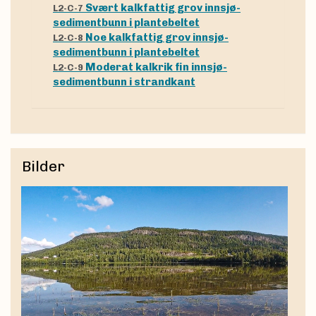
Svært kalkfattig grov innsjø-
L2-C-7
sedimentbunn i plantebeltet
Noe kalkfattig grov innsjø-
L2-C-8
sedimentbunn i plantebeltet
Moderat kalkrik fin innsjø-
L2-C-9
sedimentbunn i strandkant
Bilder