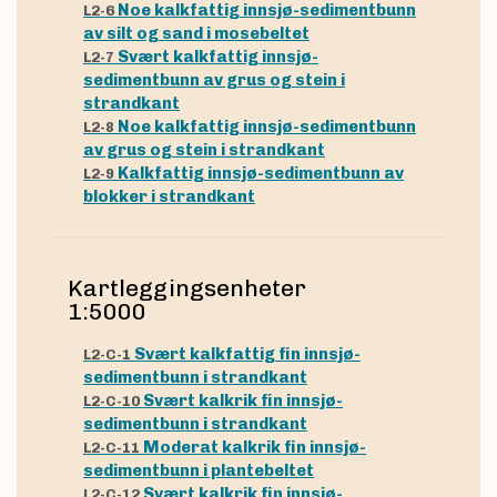
Noe kalkfattig innsjø-sedimentbunn
L2-6
av silt og sand i mosebeltet
Svært kalkfattig innsjø-
L2-7
sedimentbunn av grus og stein i
strandkant
Noe kalkfattig innsjø-sedimentbunn
L2-8
av grus og stein i strandkant
Kalkfattig innsjø-sedimentbunn av
L2-9
blokker i strandkant
Kartleggingsenheter
1:5000
Svært kalkfattig fin innsjø-
L2-C-1
sedimentbunn i strandkant
Svært kalkrik fin innsjø-
L2-C-10
sedimentbunn i strandkant
Moderat kalkrik fin innsjø-
L2-C-11
sedimentbunn i plantebeltet
Svært kalkrik fin innsjø-
L2-C-12