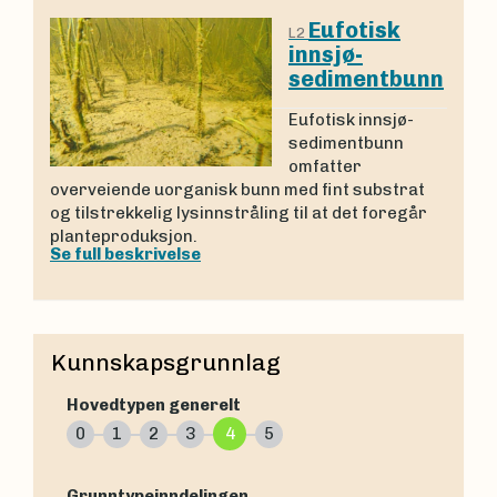
Eufotisk
L2
innsjø-
sedimentbunn
Eufotisk innsjø-
sedimentbunn
omfatter
overveiende uorganisk bunn med fint substrat
og tilstrekkelig lysinnstråling til at det foregår
planteproduksjon.
Se full beskrivelse
Kunnskapsgrunnlag
Hovedtypen generelt
0
1
2
3
4
5
Grunntypeinndelingen