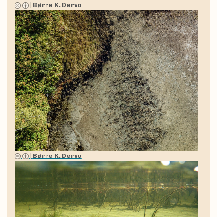
|
Børre K. Dervo
|
Børre K. Dervo