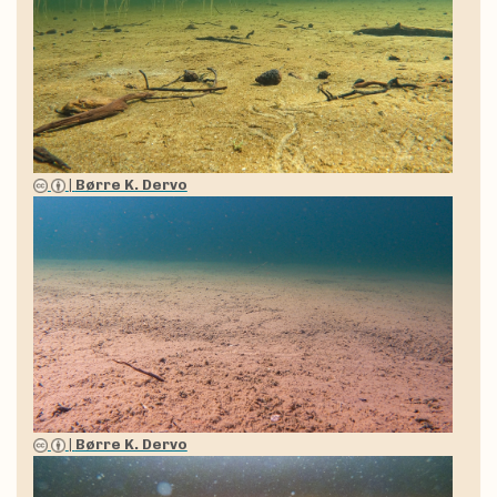
|
Børre K. Dervo
|
Børre K. Dervo