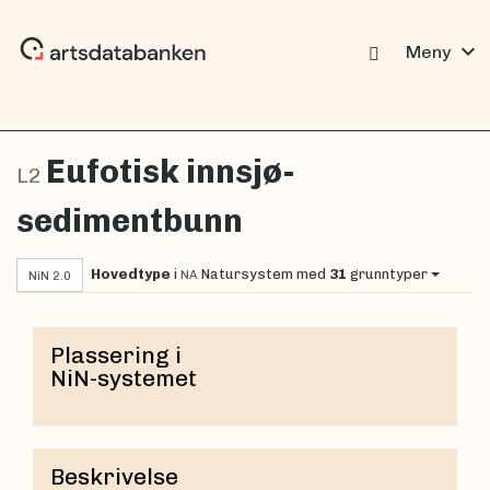
expand_more
Meny
Eufotisk innsjø-
L2
sedimentbunn
Hovedtype
i
Natursystem
med
31
grunntyper
NA
NiN 2.0
Plassering i
NiN-systemet
Beskrivelse