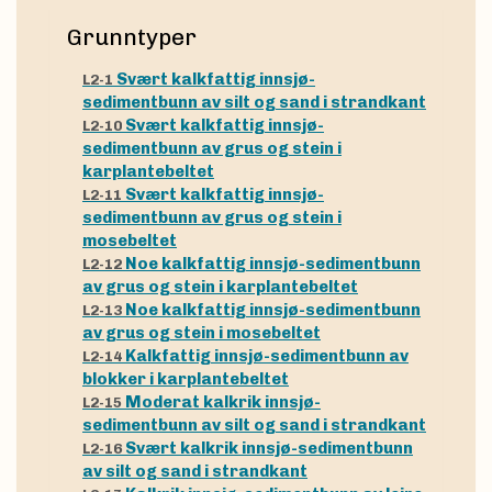
Grunntyper
Svært kalkfattig innsjø-
L2-1
sedimentbunn av silt og sand i strandkant
Svært kalkfattig innsjø-
L2-10
sedimentbunn av grus og stein i
karplantebeltet
Svært kalkfattig innsjø-
L2-11
sedimentbunn av grus og stein i
mosebeltet
Noe kalkfattig innsjø-sedimentbunn
L2-12
av grus og stein i karplantebeltet
Noe kalkfattig innsjø-sedimentbunn
L2-13
av grus og stein i mosebeltet
Kalkfattig innsjø-sedimentbunn av
L2-14
blokker i karplantebeltet
Moderat kalkrik innsjø-
L2-15
sedimentbunn av silt og sand i strandkant
Svært kalkrik innsjø-sedimentbunn
L2-16
av silt og sand i strandkant