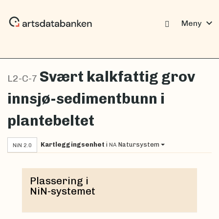
expand_more
Meny
Svært kalkfattig grov
L2-C-7
innsjø-sedimentbunn i
plantebeltet
Kartleggingsenhet
i
Natursystem
NA
NiN 2.0
Plassering i
NiN-systemet