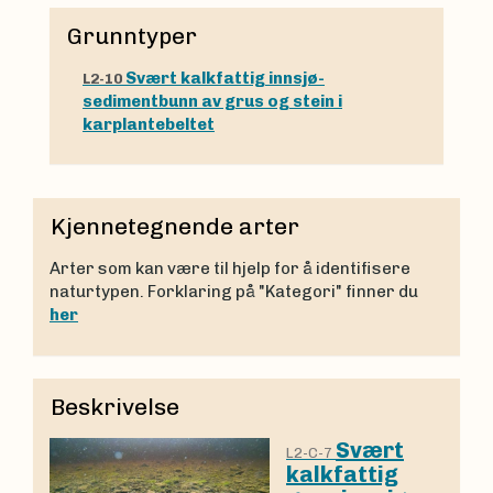
Grunntyper
Svært kalkfattig innsjø-
L2-10
sedimentbunn av grus og stein i
karplantebeltet
Kjennetegnende arter
Arter som kan være til hjelp for å identifisere
naturtypen. Forklaring på "Kategori" finner du
her
Beskrivelse
Svært
L2-C-7
kalkfattig