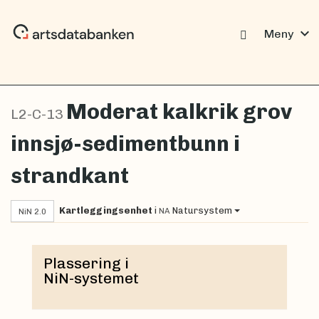
expand_more
Meny
Moderat kalkrik grov
L2-C-13
innsjø-sedimentbunn i
strandkant
Kartleggingsenhet
i
Natursystem
NA
NiN 2.0
Plassering i
NiN-systemet