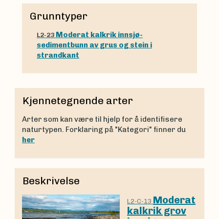
Grunntyper
Moderat kalkrik innsjø-
L2-23
sedimentbunn av grus og stein i
strandkant
Kjennetegnende arter
Arter som kan være til hjelp for å identifisere
naturtypen. Forklaring på "Kategori" finner du
her
Beskrivelse
Moderat
L2-C-13
kalkrik grov