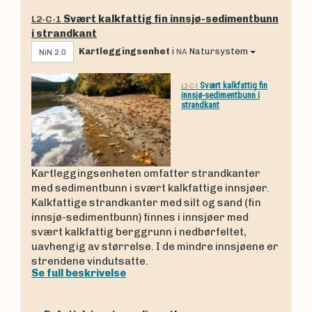
Svært kalkfattig fin innsjø-sedimentbunn
L2-C-1
i strandkant
Kartleggingsenhet
i
Natursystem
NA
NiN 2.0
Svært kalkfattig fin
L2-C-1
innsjø-sedimentbunn i
strandkant
Kartleggingsenheten omfatter strandkanter
med sedimentbunn i svært kalkfattige innsjøer.
Kalkfattige strandkanter med silt og sand (fin
innsjø-sedimentbunn) finnes i innsjøer med
svært kalkfattig berggrunn i nedbørfeltet,
uavhengig av størrelse. I de mindre innsjøene er
strendene vindutsatte.
Se full beskrivelse