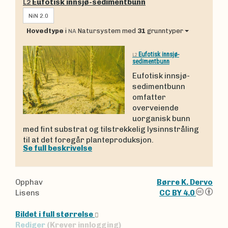
Eufotisk innsjø-sedimentbunn
L2
NiN 2.0
Hovedtype
i
Natursystem
med
31
grunntyper
NA
Eufotisk innsjø-
L2
sedimentbunn
Eufotisk innsjø-
sedimentbunn
omfatter
overveiende
uorganisk bunn
med fint substrat og tilstrekkelig lysinnstråling
til at det foregår planteproduksjon.
Se full beskrivelse
Opphav
Børre K. Dervo
Lisens
CC BY 4.0
Bildet i full størrelse
Rediger
(Krever innlogging)