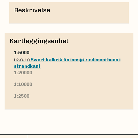
Beskrivelse
Kartleggingsenhet
1:5000
Svært kalkrik fin innsjø-sedimentbunn i
L2-C-10
strandkant
1:20000
1:10000
1:2500