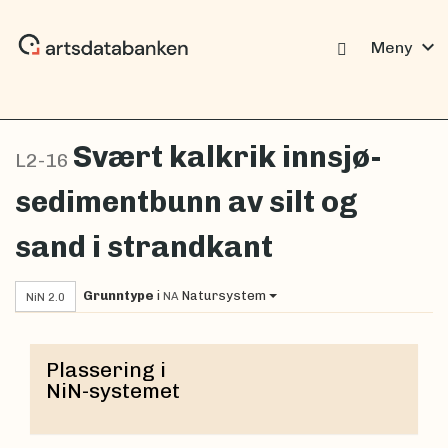
expand_more
Meny
Svært kalkrik innsjø-
L2-16
sedimentbunn av silt og
sand i strandkant
Grunntype
i
Natursystem
NA
NiN 2.0
Plassering i
NiN-systemet