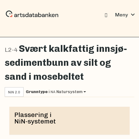
expand_more
Meny
Svært kalkfattig innsjø-
L2-4
sedimentbunn av silt og
sand i mosebeltet
Grunntype
i
Natursystem
NA
NiN 2.0
Plassering i
NiN-systemet