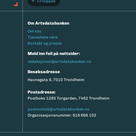
Til toppen
Om Artsdatabanken
Footermeny
Om oss
Tjenestene våre
Kontakt og presse
Meld inn feil på nettsider:
redaksjonen@artsdatabanken.no
Besøksadresse
Havnegata 9, 7010 Trondheim
Postadresse:
Postboks 1285 Torgarden, 7462 Trondheim
postmottak@artsdatabanken.no
Organisasjonsnummer: 919 666 102