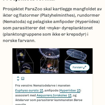
Prosjektet ParaZoo skal kartlegge mangfoldet av
ikter og flatormer (Platyhelminthes), rundormer
(Nematoda) og pelagiske amfipoder (Hyperiidea)
som parasitterer det «myke» dyreplanktonet
(planktongruppene som ikke er krepsdyr) i
norske farvann.
Forstørr
Fra venstre: Nematodelarve i maneten
(Ekstern lenke)
(Ekstern lenke)
Euphysa aurata
, amfipode (
Hyperiidae
)
(Ekstern lenke)
assosiert med
Aequorera forskalea
, og
iktelarver som parasiterer kammaneten
Beroe
gracilis
.