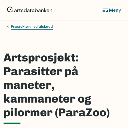
Hopp
til
hovedinnhold
Prosjekter med tilskudd
Artsprosjekt:
Parasitter på
maneter,
kammaneter og
pilormer (ParaZoo)