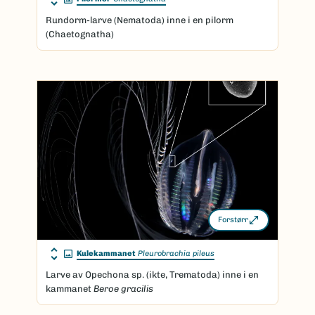
Rundorm-larve (Nematoda) inne i en pilorm
(Chaetognatha)
Forstørr
Kulekammanet
Pleurobrachia pileus
Larve av Opechona sp. (ikte, Trematoda) inne i en
kammanet
Beroe gracilis