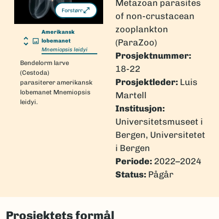
Metazoan parasites
Forstørr
of non-crustacean
zooplankton
Amerikansk
(ParaZoo)
lobemanet
Mnemiopsis leidyi
Prosjektnummer:
Bendelorm larve
18-22
(Cestoda)
Prosjektleder:
Luis
parasiterer amerikansk
lobemanet Mnemiopsis
Martell
leidyi.
Institusjon:
Universitetsmuseet i
Bergen, Universitetet
i Bergen
Periode:
2022–2024
Status:
Pågår
Prosjektets formål