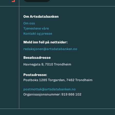
Om Artsdatabanken
Footermeny
Om oss
Tjenestene våre
Kontakt og presse
Meld inn feil på nettsider:
redaksjonen@artsdatabanken.no
Besøksadresse
Havnegata 9, 7010 Trondheim
Postadresse:
Postboks 1285 Torgarden, 7462 Trondheim
postmottak@artsdatabanken.no
Organisasjonsnummer: 919 666 102