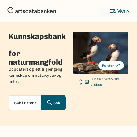
Hopp
til
hovedinnhold
Kunnskapsbank
Forside
for
naturmangfold
Forstørr
Oppdatert og lett tilgjengelig
kunnskap om naturtyper og
Lunde
Fratercula
arter.
arctica
Søk
Søk
i
arter
og
naturtyper