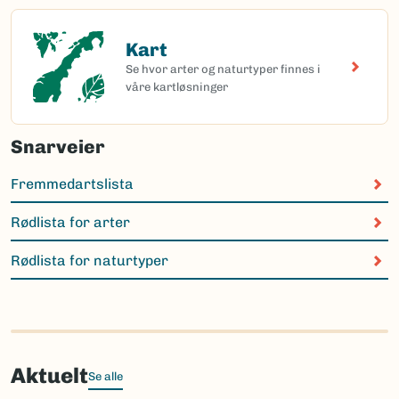
Kart
Kart
Se hvor arter og naturtyper finnes i
våre kartløsninger
Snarveier
Fremmedartslista
Rødlista for arter
Rødlista for naturtyper
Aktuelt
Se alle