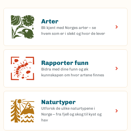
Arter
Arter
Bli kjent med Norges arter – se
hvem som er i slekt og hvor de lever
Rapporter funn
Rapporter funn
Bidra med dine funn og øk
kunnskapen om hvor artene finnes
Naturtyper
Naturtyper
Utforsk de ulike naturtypene i
Norge – fra fjell og skog til kyst og
hav