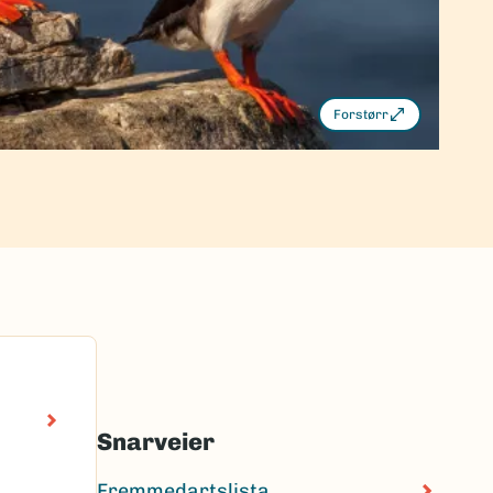
Forstørr
Snarveier
Fremmedartslista