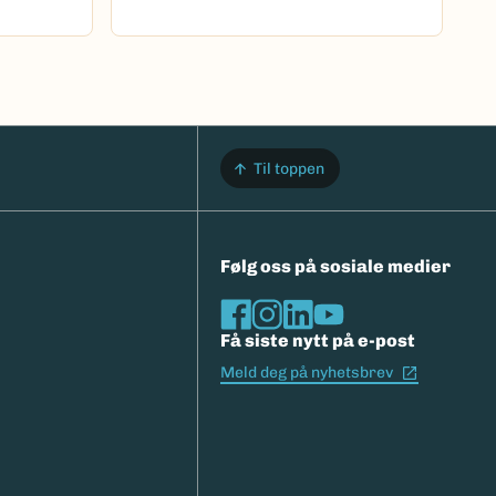
Til toppen
Følg oss på sosiale medier
Få siste nytt på e-post
(Ekstern l
Meld deg på nyhetsbrev