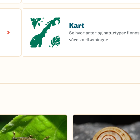
Kart
Kart
Se hvor arter og naturtyper finnes 
våre kartløsninger