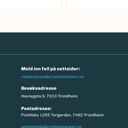
n
Meld inn feil på nettsider:
redaksjonen@artsdatabanken.no
Besøksadresse
Havnegata 9, 7010 Trondheim
Postadresse:
Postboks 1285 Torgarden, 7462 Trondheim
postmottak@artsdatabanken.no