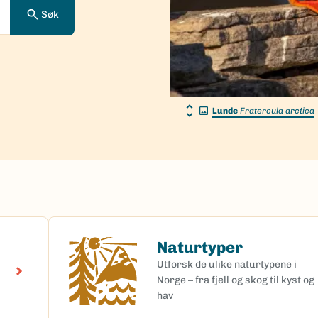
Søk
Lunde
Fratercula arctica
Naturtyper
Naturtyper
Utforsk de ulike naturtypene i
Norge – fra fjell og skog til kyst og
hav