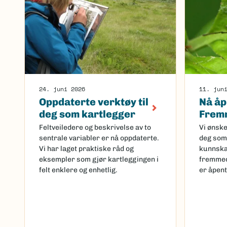
24. juni 2026
11. jun
Oppdaterte verktøy til
Nå åp
deg som kartlegger
Fremm
Feltveiledere og beskrivelse av to
Vi ønske
sentrale variabler er nå oppdaterte.
deg som 
Vi har laget praktiske råd og
kunnska
eksempler som gjør kartleggingen i
fremmed
felt enklere og enhetlig.
er åpent