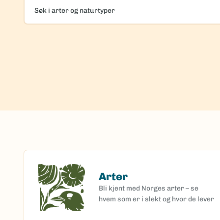
Søk
i
arter
og
naturtyper
Arter
Arter
Bli kjent med Norges arter – se
hvem som er i slekt og hvor de lever