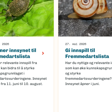
i 2026
27. mai 2026
ner innsynet til
Gi innspill til
edartslista
Fremmedartslista
r relevante innspill fra
Har du nyttige og relevante i
kan bidra til å styrke
som kan øke kunnskapsgrun
psgrunnlaget i
og styrke
artsvurderingene. Innsynet
fremmedartsvurderingene?
 fra 11. juni til 10. august.
Innsynet åpner i juni.