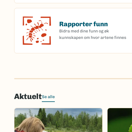
Rapporter funn
Rapporter funn
Bidra med dine funn og øk
kunnskapen om hvor artene finnes
Aktuelt
Se alle