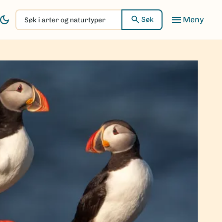
Søk
Søk
i
arter
og
naturtyper