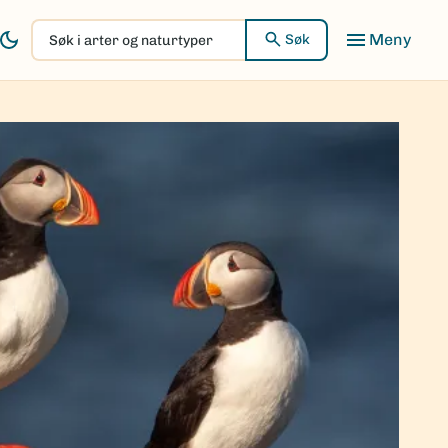
Søk
Søk
i
arter
og
naturtyper