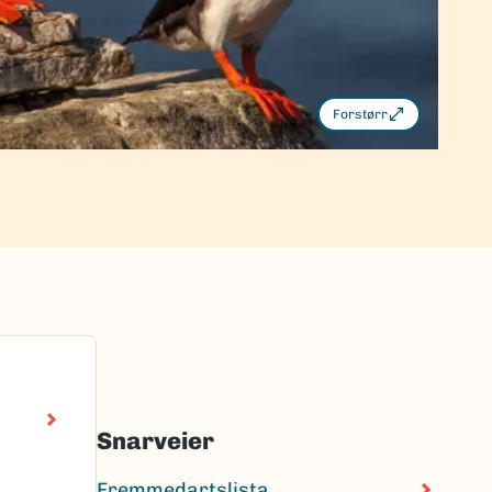
Forstørr
Snarveier
Fremmedartslista