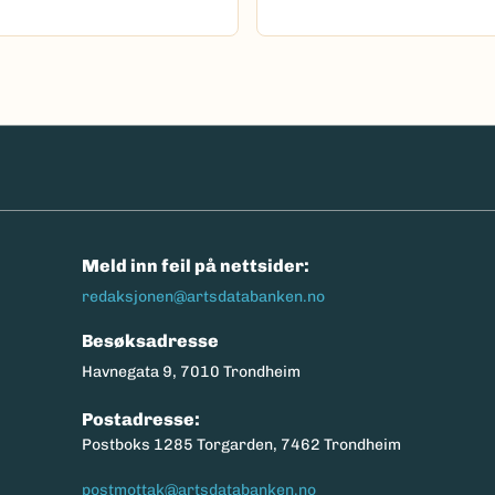
n
Meld inn feil på nettsider:
redaksjonen@artsdatabanken.no
Besøksadresse
Havnegata 9, 7010 Trondheim
Postadresse:
Postboks 1285 Torgarden, 7462 Trondheim
postmottak@artsdatabanken.no