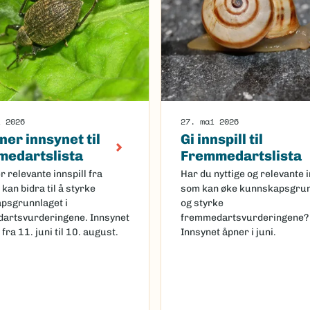
i 2026
27. mai 2026
ner innsynet til
Gi innspill til
edartslista
Fremmedartslista
r relevante innspill fra
Har du nyttige og relevante i
kan bidra til å styrke
som kan øke kunnskapsgrun
psgrunnlaget i
og styrke
artsvurderingene. Innsynet
fremmedartsvurderingene?
 fra 11. juni til 10. august.
Innsynet åpner i juni.