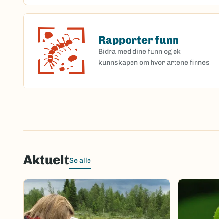
Rapporter funn
Rapporter funn
Bidra med dine funn og øk
kunnskapen om hvor artene finnes
Aktuelt
Se alle