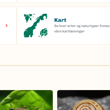
Kart
Kart
Se hvor arter og naturtyper finnes 
våre kartløsninger