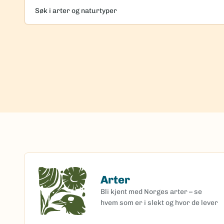
Søk
i
arter
og
naturtyper
Arter
Arter
Bli kjent med Norges arter – se
hvem som er i slekt og hvor de lever