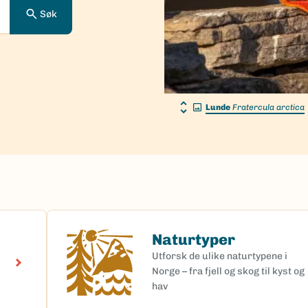
Søk
Lunde
Fratercula arctica
Naturtyper
Naturtyper
Utforsk de ulike naturtypene i
Norge – fra fjell og skog til kyst og
hav