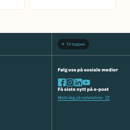
Til toppen
Følg oss på sosiale medier
Få siste nytt på e-post
(Ekstern l
Meld deg på nyhetsbrev