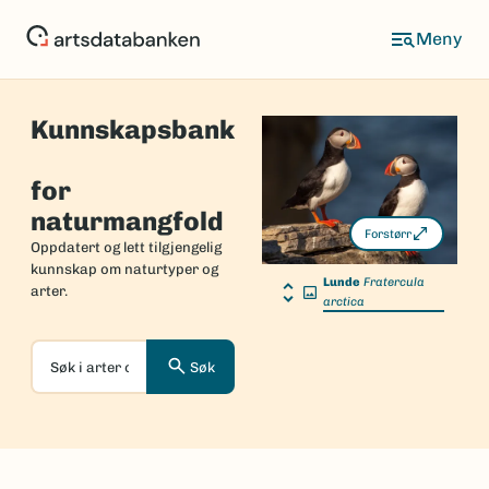
Hopp
til
hovedinnhold
Kunnskapsbank
Forside
for
naturmangfold
Forstørr
Oppdatert og lett tilgjengelig
kunnskap om naturtyper og
Lunde
Fratercula
arter.
arctica
Søk
Søk
i
arter
og
naturtyper