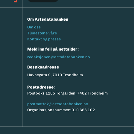
Om Artsdatabanken
Footermeny
Om oss
Tjenestene våre
Kontakt og presse
Meld inn feil på nettsider:
redaksjonen@artsdatabanken.no
Besøksadresse
Havnegata 9, 7010 Trondheim
Postadresse:
Postboks 1285 Torgarden, 7462 Trondheim
postmottak@artsdatabanken.no
Organisasjonsnummer: 919 666 102