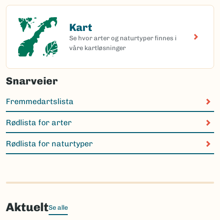
Kart
Kart
Se hvor arter og naturtyper finnes i
våre kartløsninger
Snarveier
Fremmedartslista
Rødlista for arter
Rødlista for naturtyper
Aktuelt
Se alle