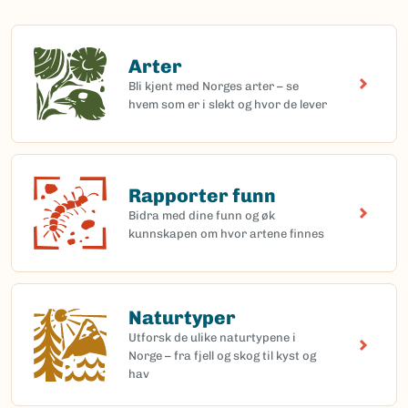
Arter
Arter
Bli kjent med Norges arter – se
hvem som er i slekt og hvor de lever
Rapporter funn
Rapporter funn
Bidra med dine funn og øk
kunnskapen om hvor artene finnes
Naturtyper
Naturtyper
Utforsk de ulike naturtypene i
Norge – fra fjell og skog til kyst og
hav