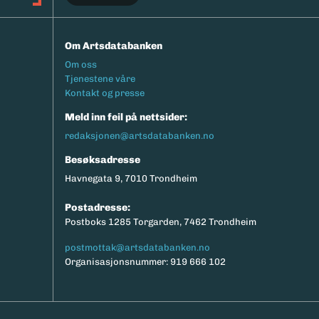
Om Artsdatabanken
Footermeny
Om oss
Tjenestene våre
Kontakt og presse
Meld inn feil på nettsider:
redaksjonen@artsdatabanken.no
Besøksadresse
Havnegata 9, 7010 Trondheim
Postadresse:
Postboks 1285 Torgarden, 7462 Trondheim
postmottak@artsdatabanken.no
Organisasjonsnummer: 919 666 102