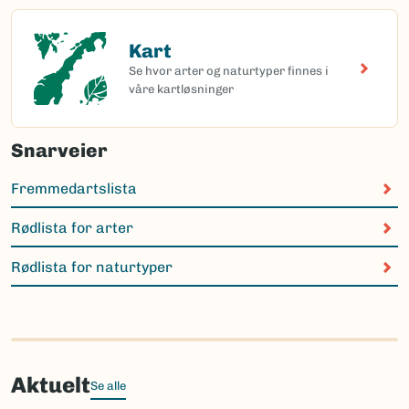
Kart
Kart
Se hvor arter og naturtyper finnes i
våre kartløsninger
Snarveier
Fremmedartslista
Rødlista for arter
Rødlista for naturtyper
Aktuelt
Se alle