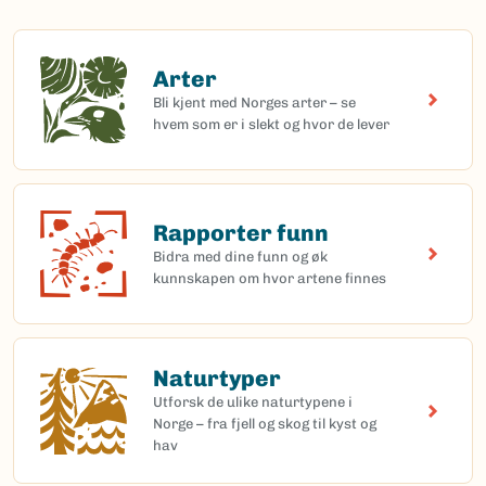
Arter
Arter
Bli kjent med Norges arter – se
hvem som er i slekt og hvor de lever
Rapporter funn
Rapporter funn
Bidra med dine funn og øk
kunnskapen om hvor artene finnes
Naturtyper
Naturtyper
Utforsk de ulike naturtypene i
Norge – fra fjell og skog til kyst og
hav