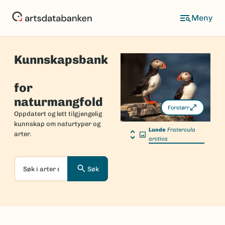
Hopp
til
hovedinnhold
Kunnskapsbank
Forside
for
naturmangfold
Forstørr
Oppdatert og lett tilgjengelig
kunnskap om naturtyper og
Lunde
Fratercula
arter.
arctica
Søk
Søk
i
arter
og
naturtyper