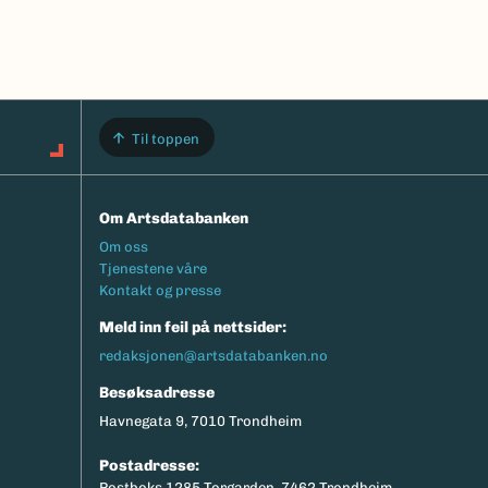
Til toppen
Om Artsdatabanken
Footermeny
Om oss
Tjenestene våre
Kontakt og presse
Meld inn feil på nettsider:
redaksjonen@artsdatabanken.no
Besøksadresse
Havnegata 9, 7010 Trondheim
Postadresse:
Postboks 1285 Torgarden, 7462 Trondheim