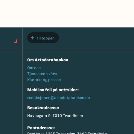
Til toppen
Om Artsdatabanken
Footermeny
Om oss
Tjenestene våre
Kontakt og presse
Meld inn feil på nettsider:
redaksjonen@artsdatabanken.no
Besøksadresse
Havnegata 9, 7010 Trondheim
Postadresse:
Postboks 1285 Torgarden, 7462 Trondheim