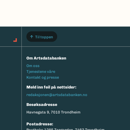
Til toppen
Om Artsdatabanken
Footermeny
Om oss
Tjenestene våre
Kontakt og presse
Meld inn feil på nettsider:
redaksjonen@artsdatabanken.no
Besøksadresse
Havnegata 9, 7010 Trondheim
Postadresse:
Postboks 1285 Torgarden, 7462 Trondheim