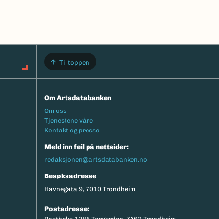
Til toppen
Om Artsdatabanken
Footermeny
Om oss
Tjenestene våre
Kontakt og presse
Meld inn feil på nettsider:
redaksjonen@artsdatabanken.no
Besøksadresse
Havnegata 9, 7010 Trondheim
Postadresse:
Postboks 1285 Torgarden, 7462 Trondheim