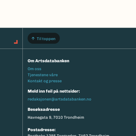
Til toppen
Om Artsdatabanken
Footermeny
Om oss
Tjenestene våre
Kontakt og presse
Meld inn feil på nettsider:
redaksjonen@artsdatabanken.no
Besøksadresse
Havnegata 9, 7010 Trondheim
Postadresse:
Postboks 1285 Torgarden, 7462 Trondheim