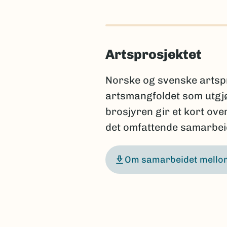
Artsprosjektet
Norske og svenske artspr
artsmangfoldet som utgj
brosjyren gir et kort ov
det omfattende samarbeid
Om samarbeidet mellom