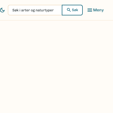
Søk
Søk
i
arter
og
naturtyper