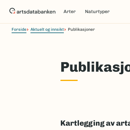
Hopp
til
Arter
Naturtyper
hovedinnhold
Forside
Aktuelt og innsikt
Publikasjoner
Publikasj
Kartlegging av arta