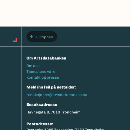
Til toppen
Om Artsdatabanken
Footermeny
Om oss
Tjenestene våre
Kontakt og presse
Meld inn feil på nettsider:
redaksjonen@artsdatabanken.no
Besøksadresse
Havnegata 9, 7010 Trondheim
Postadresse:
Postboks 1285 Torgarden, 7462 Trondheim