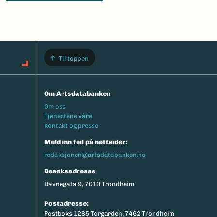
Til toppen
Om Artsdatabanken
Footermeny
Om oss
Tjenestene våre
Kontakt og presse
Meld inn feil på nettsider:
redaksjonen@artsdatabanken.no
Besøksadresse
Havnegata 9, 7010 Trondheim
Postadresse:
Postboks 1285 Torgarden, 7462 Trondheim