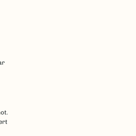
ar
ot.
ert