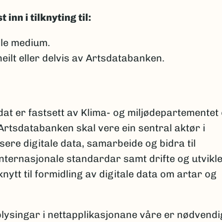
nn i tilknyting til:
lle medium.
ilt eller delvis av Artsdatabanken.
at er fastsett av Klima- og miljødepartementet
Artsdatabanken skal vere ein sentral aktør i
ere digitale data, samarbeide og bidra til
nternasjonale standardar samt drifte og utvikl
nytt til formidling av digitale data om artar og
ysingar i nettapplikasjonane våre er nødvendi