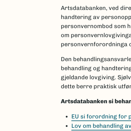
Artsdatabanken, ved dire
handtering av personopp
personvernombod som har 
om personvernlovgivinga,
personvernforordninga og
Den behandlingsansvarlege
behandling og handterin
gjeldande lovgiving. Sjøl
dette berre praktisk utfø
Artsdatabanken si behan
EU si forordning for
Lov om behandling a