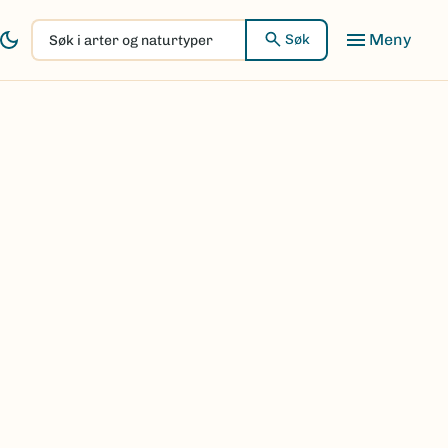
Søk
Søk
i
arter
og
naturtyper