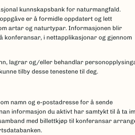
asjonal kunnskapsbank for naturmangfald.
ppgåve er å formidle oppdatert og lett
 om artar og naturtypar. Informasjonen blir
på konferansar, i nettapplikasjonar og gjennom
nn, lagrar og/eller behandlar personopplysing
unne tilby desse tenestene til deg.
som namn og e-postadresse for å sende
an informasjon du aktivt har samtykt til å ta im
samband med billettkjøp til konferansar arrang
Artsdatabanken.​