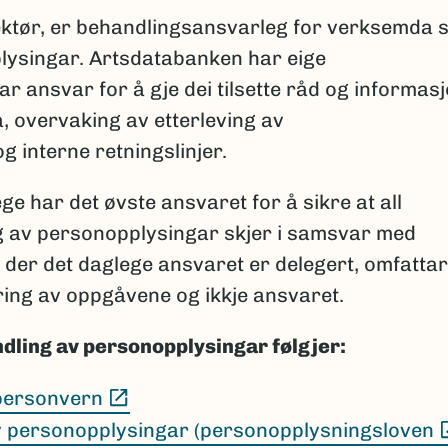
ktør, er behandlingsansvarleg for verksemda s
lysingar. Artsdatabanken har eige
ansvar for å gje dei tilsette råd og informas
 overvaking av etterleving av
 interne retningslinjer.
 har det øvste ansvaret for å sikre at all
g av personopplysingar skjer i samsvar med
v der det daglege ansvaret er delegert, omfattar
ring av oppgåvene og ikkje ansvaret.
dling av personopplysingar følgjer:
(Ekstern lenke)
 personvern
v personopplysingar (personopplysningsloven