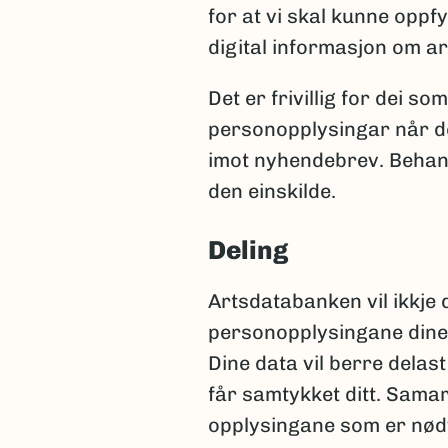
for at vi skal kunne opp
digital informasjon om ar
Det er frivillig for dei s
personopplysingar når de
imot nyhendebrev. Behand
den einskilde.
Deling
Artsdatabanken vil ikkje 
personopplysingane dine 
Dine data vil berre delast 
får samtykket ditt. Samar
opplysingane som er nødv