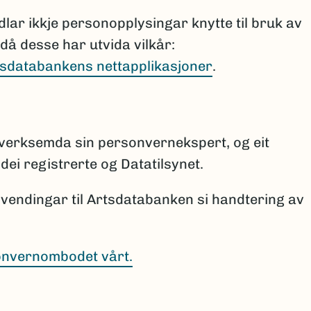
ar ikkje personopplysingar knytte til bruk av
då desse har utvida vilkår:
tsdatabankens nettapplikasjoner
.
verksemda sin personvernekspert, og eit
dei registrerte og Datatilsynet.
nvendingar til Artsdatabanken si handtering av
onvernombodet vårt.