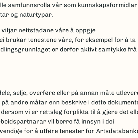
fylle samfunnsrolla vår som kunnskapsformidlar
tar og naturtypar.
om vitjar nettstadane våre å oppgje
i brukar tenestene våre, for eksempel for å ta
lingsgrunnlaget er derfor aktivt samtykke frå
dele, selje, overføre eller på annan måte utlever
på andre måtar enn beskrive i dette dokumente
dersom vi er rettsleg forplikta til å gjere det ell
beidspartnarar vil berre få innsyn i dei
endige for å utføre tenester for Artsdatabank