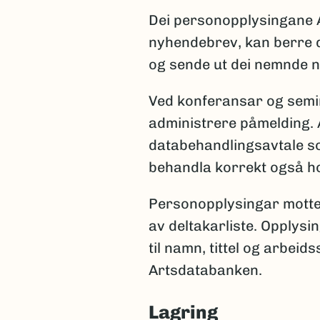
Dei personopplysingane 
nyhendebrev, kan berre d
og sende ut dei nemnde 
Ved konferansar og semin
administrere påmelding. 
databehandlingsavtale so
behandla korrekt også ho
Personopplysingar mottek
av deltakarliste. Opplysin
til namn, tittel og arbei
Artsdatabanken.
Lagring