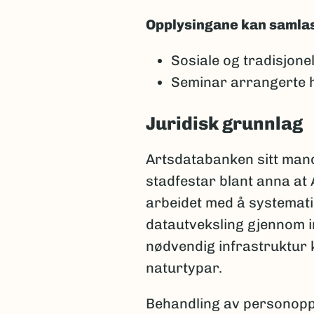
Opplysingane kan samlast i
Sosiale og tradisjone
Seminar arrangerte he
Juridisk grunnlag
Artsdatabanken sitt mand
stadfestar blant anna at 
arbeidet med å systematis
datautveksling gjennom i
nødvendig infrastruktur k
naturtypar.
Behandling av personoppl