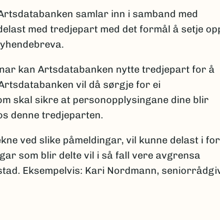
Artsdatabanken samlar inn i samband med
elast med tredjepart med det formål å setje op
nyhendebreva.
ar kan Artsdatabanken nytte tredjepart for å
Artsdatabanken vil då sørgje for ei
m skal sikre at personopplysingane dine blir
s denne tredjeparten.
ne ved slike påmeldingar, vil kunne delast i fo
gar som blir delte vil i så fall vere avgrensa
dsstad. Eksempelvis: Kari Nordmann, seniorrådgi