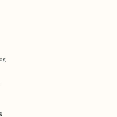
 og
e
g