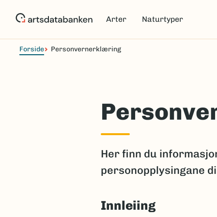
Hopp
til
Arter
Naturtyper
hovedinnhold
Forside
Personvernerklæring
Personve
Her finn du informasj
personopplysingane di
Innleiing