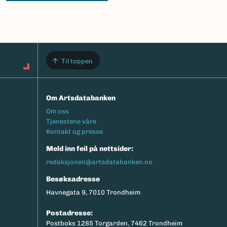
Til toppen
Om Artsdatabanken
Footermeny
Om oss
Tjenestene våre
Kontakt og presse
Meld inn feil på nettsider:
redaksjonen@artsdatabanken.no
Besøksadresse
Havnegata 9, 7010 Trondheim
Postadresse:
Postboks 1285 Torgarden, 7462 Trondheim