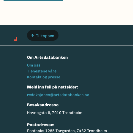
Til toppen
Om Artsdatabanken
Footermeny
Om oss
Tjenestene våre
Kontakt og presse
Meld inn feil på nettsider:
redaksjonen@artsdatabanken.no
Besøksadresse
Havnegata 9, 7010 Trondheim
Postadresse:
Postboks 1285 Torgarden, 7462 Trondheim