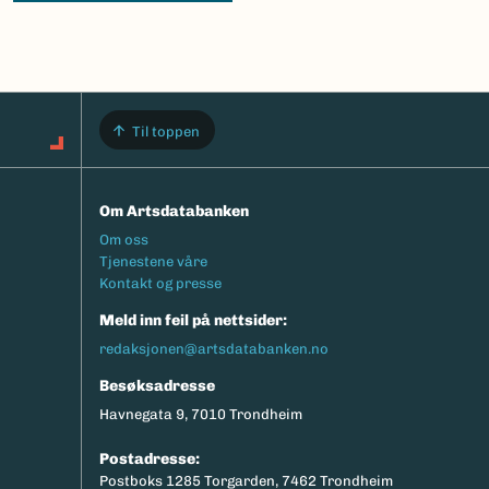
Til toppen
Om Artsdatabanken
Footermeny
Om oss
Tjenestene våre
Kontakt og presse
Meld inn feil på nettsider:
redaksjonen@artsdatabanken.no
Besøksadresse
Havnegata 9, 7010 Trondheim
Postadresse:
Postboks 1285 Torgarden, 7462 Trondheim