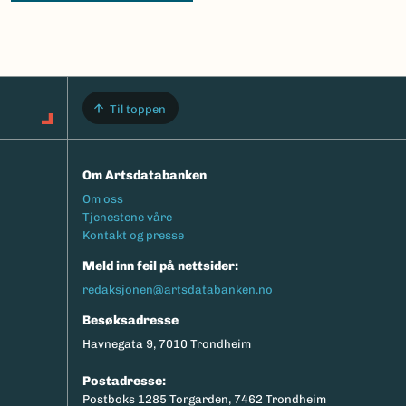
Til toppen
Om Artsdatabanken
Footermeny
Om oss
Tjenestene våre
Kontakt og presse
Meld inn feil på nettsider:
redaksjonen@artsdatabanken.no
Besøksadresse
Havnegata 9, 7010 Trondheim
Postadresse:
Postboks 1285 Torgarden, 7462 Trondheim