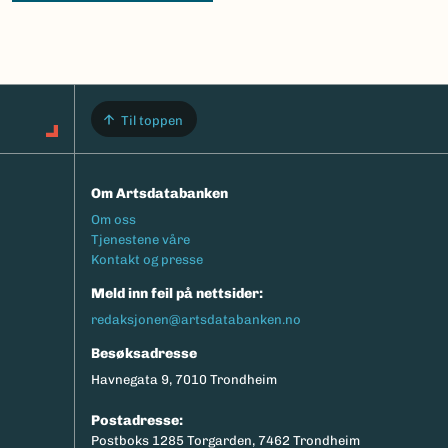
Til toppen
Om Artsdatabanken
Footermeny
Om oss
Tjenestene våre
Kontakt og presse
Meld inn feil på nettsider:
redaksjonen@artsdatabanken.no
Besøksadresse
Havnegata 9, 7010 Trondheim
Postadresse:
Postboks 1285 Torgarden, 7462 Trondheim