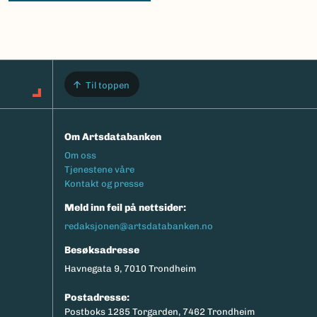
Til toppen
Om Artsdatabanken
Footermeny
Om oss
Tjenestene våre
Kontakt og presse
Meld inn feil på nettsider:
redaksjonen@artsdatabanken.no
Besøksadresse
Havnegata 9, 7010 Trondheim
Postadresse:
Postboks 1285 Torgarden, 7462 Trondheim