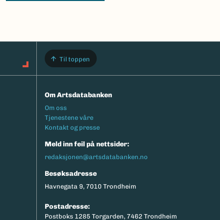
Til toppen
Om Artsdatabanken
Footermeny
Om oss
Tjenestene våre
Kontakt og presse
Meld inn feil på nettsider:
redaksjonen@artsdatabanken.no
Besøksadresse
Havnegata 9, 7010 Trondheim
Postadresse:
Postboks 1285 Torgarden, 7462 Trondheim