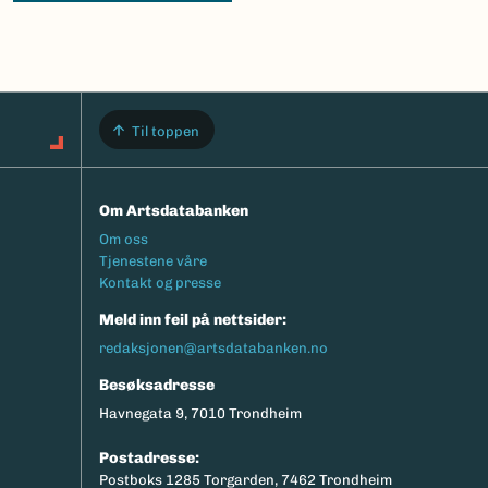
Til toppen
Om Artsdatabanken
Footermeny
Om oss
Tjenestene våre
Kontakt og presse
Meld inn feil på nettsider:
redaksjonen@artsdatabanken.no
Besøksadresse
Havnegata 9, 7010 Trondheim
Postadresse:
Postboks 1285 Torgarden, 7462 Trondheim