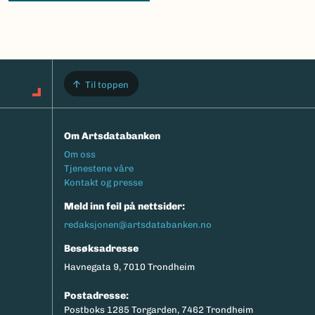
Til toppen
Om Artsdatabanken
Footermeny
Om oss
Tjenestene våre
Kontakt og presse
Meld inn feil på nettsider:
redaksjonen@artsdatabanken.no
Besøksadresse
Havnegata 9, 7010 Trondheim
Postadresse:
Postboks 1285 Torgarden, 7462 Trondheim