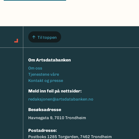
Til toppen
Om Artsdatabanken
Footermeny
Om oss
Tjenestene våre
Kontakt og presse
Meld inn feil på nettsider:
redaksjonen@artsdatabanken.no
Besøksadresse
Havnegata 9, 7010 Trondheim
Postadresse:
Postboks 1285 Torgarden, 7462 Trondheim