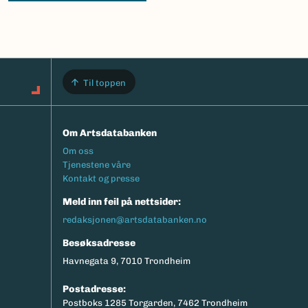
Til toppen
Om Artsdatabanken
Footermeny
Om oss
Tjenestene våre
Kontakt og presse
Meld inn feil på nettsider:
redaksjonen@artsdatabanken.no
Besøksadresse
Havnegata 9, 7010 Trondheim
Postadresse:
Postboks 1285 Torgarden, 7462 Trondheim