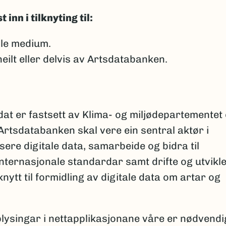
nn i tilknyting til:
lle medium.
ilt eller delvis av Artsdatabanken.
at er fastsett av Klima- og miljødepartementet
Artsdatabanken skal vere ein sentral aktør i
ere digitale data, samarbeide og bidra til
nternasjonale standardar samt drifte og utvikl
nytt til formidling av digitale data om artar og
ysingar i nettapplikasjonane våre er nødvendi