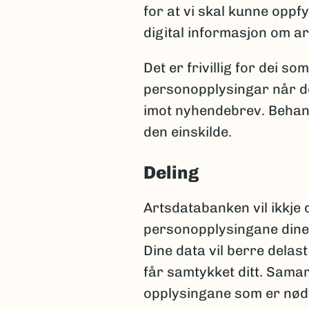
for at vi skal kunne opp
digital informasjon om ar
Det er frivillig for dei s
personopplysingar når de
imot nyhendebrev. Behand
den einskilde.
Deling
Artsdatabanken vil ikkje 
personopplysingane dine 
Dine data vil berre delast 
får samtykket ditt. Samar
opplysingane som er nødv