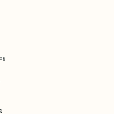
 og
e
g