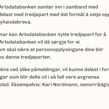
Artsdatabanken samlar inn i samband med
elast med tredjepart med det formål å setje op
nyhendebreva.
ar kan Artsdatabanken nytte tredjepart for å
Artsdatabanken vil då sørgje for ei
m skal sikre at personopplysingane dine blir
s denne tredjeparten.
ne ved slike påmeldingar, vil kunne delast i fo
gar som blir delte vil i så fall vere avgrensa
dsstad. Eksempelvis: Kari Nordmann, seniorrådgi