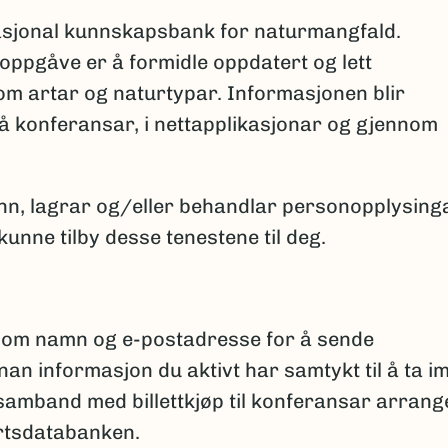
asjonal kunnskapsbank for naturmangfald.
ppgåve er å formidle oppdatert og lett
 om artar og naturtypar. Informasjonen blir
på konferansar, i nettapplikasjonar og gjennom
nn, lagrar og/eller behandlar personopplysing
unne tilby desse tenestene til deg.
som namn og e-postadresse for å sende
an informasjon du aktivt har samtykt til å ta im
samband med billettkjøp til konferansar arrang
Artsdatabanken.​