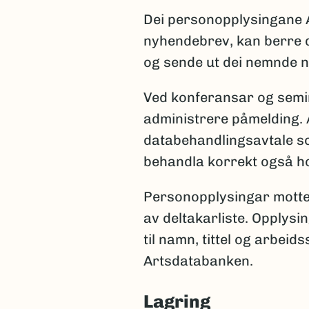
Dei personopplysingane 
nyhendebrev, kan berre d
og sende ut dei nemnde 
Ved konferansar og semin
administrere påmelding. 
databehandlingsavtale so
behandla korrekt også ho
Personopplysingar mottek
av deltakarliste. Opplysin
til namn, tittel og arbei
Artsdatabanken.
Lagring