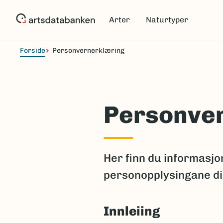
Hopp
til
Arter
Naturtyper
hovedinnhold
Forside
Personvernerklæring
Personve
Her finn du informasj
personopplysingane di
Innleiing