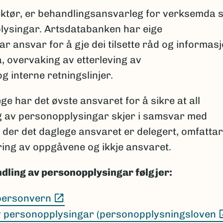
ktør, er behandlingsansvarleg for verksemda s
lysingar. Artsdatabanken har eige
ansvar for å gje dei tilsette råd og informas
 overvaking av etterleving av
 interne retningslinjer.
 har det øvste ansvaret for å sikre at all
g av personopplysingar skjer i samsvar med
v der det daglege ansvaret er delegert, omfattar
ring av oppgåvene og ikkje ansvaret.
dling av personopplysingar følgjer:
(Ekstern lenke)
 personvern
v personopplysingar (personopplysningsloven