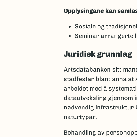
Opplysingane kan samlast i
Sosiale og tradisjone
Seminar arrangerte he
Juridisk grunnlag
Artsdatabanken sitt mand
stadfestar blant anna at 
arbeidet med å systematis
datautveksling gjennom i
nødvendig infrastruktur k
naturtypar.
Behandling av personoppl