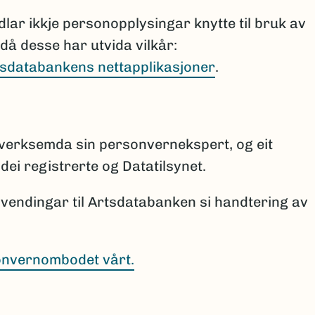
ar ikkje personopplysingar knytte til bruk av
då desse har utvida vilkår:
tsdatabankens nettapplikasjoner
.
verksemda sin personvernekspert, og eit
dei registrerte og Datatilsynet.
nvendingar til Artsdatabanken si handtering av
onvernombodet vårt.