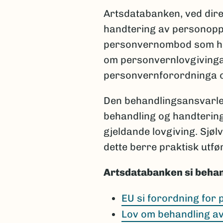
Artsdatabanken, ved dire
handtering av personopp
personvernombod som har 
om personvernlovgivinga,
personvernforordninga og
Den behandlingsansvarlege
behandling og handterin
gjeldande lovgiving. Sjøl
dette berre praktisk utfø
Artsdatabanken si behan
EU si forordning for
Lov om behandling a