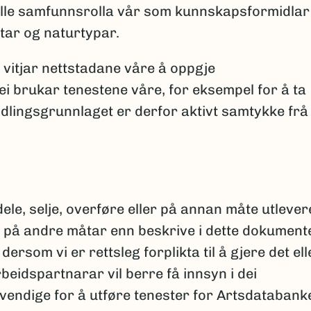
fylle samfunnsrolla vår som kunnskapsformidlar
tar og naturtypar.
om vitjar nettstadane våre å oppgje
i brukar tenestene våre, for eksempel for å ta
lingsgrunnlaget er derfor aktivt samtykke frå
dele, selje, overføre eller på annan måte utlever
på andre måtar enn beskrive i dette dokumente
dersom vi er rettsleg forplikta til å gjere det ell
beidspartnarar vil berre få innsyn i dei
endige for å utføre tenester for Artsdatabank