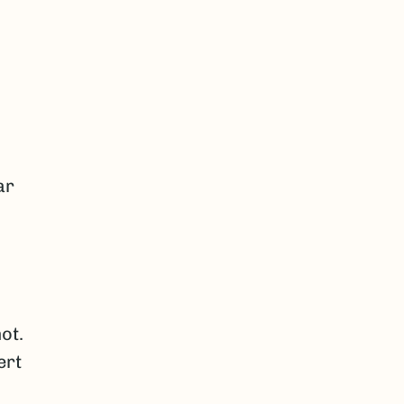
ar
ot.
ert