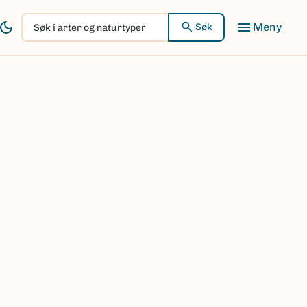
Søk
Søk
i
arter
og
naturtyper