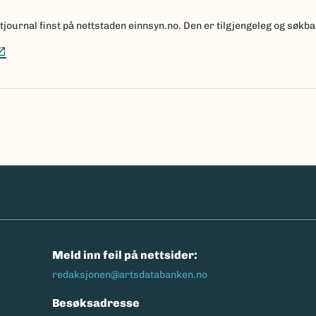
ournal finst på nettstaden einnsyn.no. Den er tilgjengeleg og søkbar
(Ekstern lenke)
n
Meld inn feil på nettsider:
redaksjonen@artsdatabanken.no
Besøksadresse