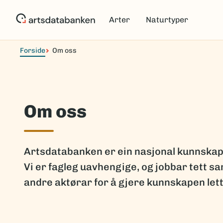
Hopp
til
Arter
Naturtyper
hovedinnhold
Forside
Om oss
Om oss
Artsdatabanken er ein nasjonal kunnskap
Vi er fagleg uavhengige, og jobbar tett 
andre aktørar for å gjere kunnskapen lett t