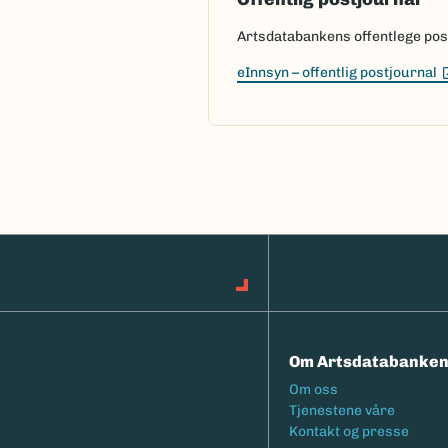
Artsdatabankens offentlege postj
eInnsyn – offentlig postjournal
Om Artsdatabanke
Footermeny
Om oss
Tjenestene våre
Kontakt og presse