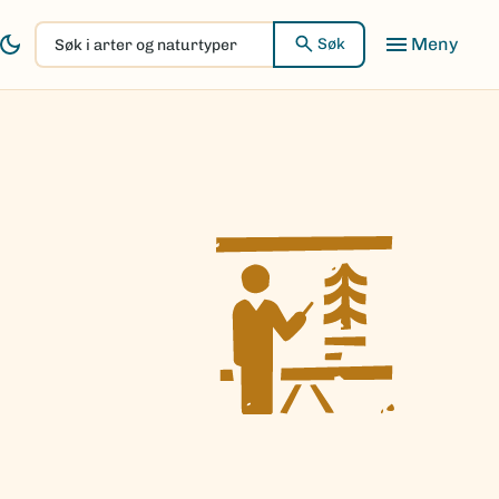
Søk
Søk
i
arter
og
naturtyper