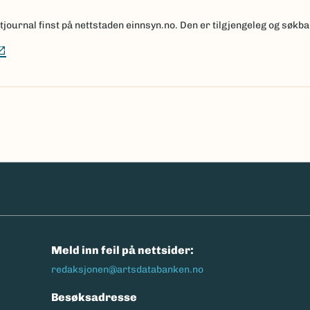
ournal finst på nettstaden einnsyn.no. Den er tilgjengeleg og søkbar
(Ekstern lenke)
n
Meld inn feil på nettsider:
redaksjonen@artsdatabanken.no
Besøksadresse