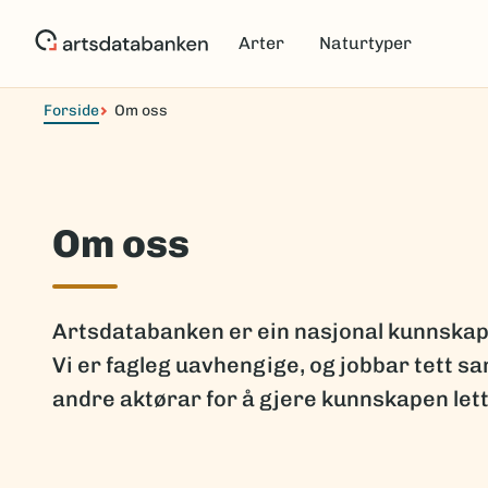
Hopp
til
Arter
Naturtyper
hovedinnhold
Forside
Om oss
Om oss
Artsdatabanken er ein nasjonal kunnskap
Vi er fagleg uavhengige, og jobbar tett 
andre aktørar for å gjere kunnskapen lett t