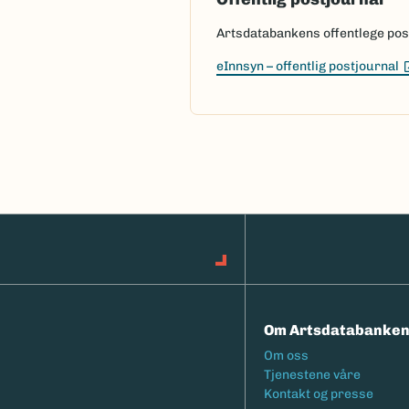
Artsdatabankens offentlege postj
eInnsyn – offentlig postjournal
Om Artsdatabanke
Footermeny
Om oss
Tjenestene våre
Kontakt og presse