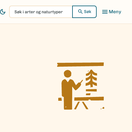
Søk
Søk
i
arter
og
naturtyper