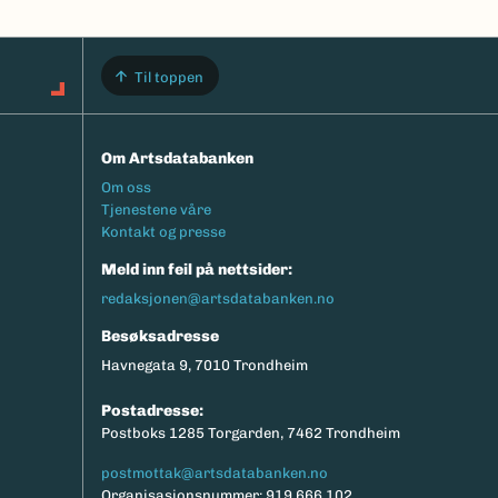
Til toppen
Om Artsdatabanken
Footermeny
Om oss
Tjenestene våre
Kontakt og presse
Meld inn feil på nettsider:
redaksjonen@artsdatabanken.no
Besøksadresse
Havnegata 9, 7010 Trondheim
Postadresse:
Postboks 1285 Torgarden, 7462 Trondheim
postmottak@artsdatabanken.no
Organisasjonsnummer: 919 666 102