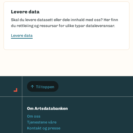
Levere data
Skal du levere datasett eller dele innhald med oss? Her finn
du rettleiing og ressursar for ulike typar dataleveransar.
Levere data
Til toppen
Om Artsdatabanken
Footermeny
Om oss
Tjenestene våre
Kontakt og presse