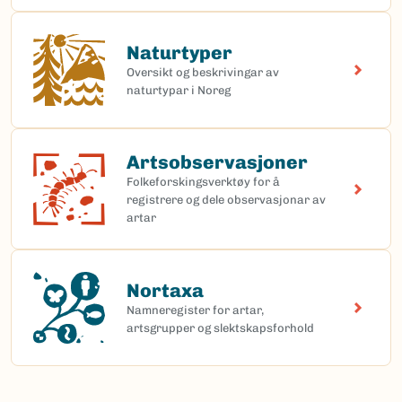
Naturtyper
Naturtyper
Oversikt og beskrivingar av
naturtypar i Noreg
Artsobservasjoner
(Ekstern lenke)
Artsobservasjoner
Folkeforskingsverktøy for å
registrere og dele observasjonar av
artar
Nortaxa
(Ekstern lenke)
Nortaxa
Namneregister for artar,
artsgrupper og slektskapsforhold