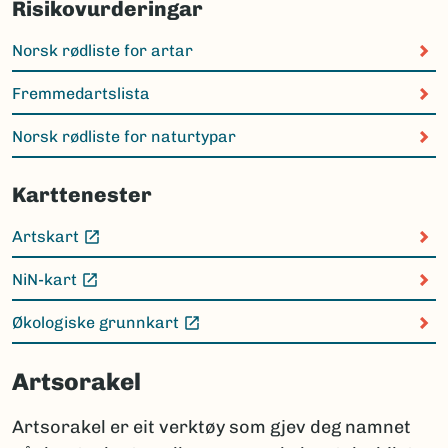
Risikovurderingar
Norsk rødliste for artar
Fremmedartslista
Norsk rødliste for naturtypar
Karttenester
Artskart
(Ekstern lenke)
NiN-kart
(Ekstern lenke)
Økologiske grunnkart
(Ekstern lenke)
Artsorakel
Artsorakel er eit verktøy som gjev deg namnet