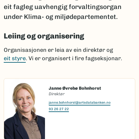
eit fagleg uavhengig forvaltingsorgan
under Klima- og miljødepartementet.
Leiing og organisering
Organisasjonen er leia av ein direktør og
eit styre
. Vi er organisert i fire fagseksjonar.
Janne Øvrebø Bohnhorst
Direktør
janne.bohnhorst@artsdatabanken.no
93 26 27 22