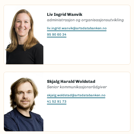
Liv Ingrid Wanvik
administrasjon og organisasjonsutvikling
liv.ingrid.wanvik@artsdatabanken.no
95 90 60 34
Skjalg Harald Woldstad
Senior kommunikasjonsrådgiver
skjalg.woldstad@artsdatabanken.no
41 52 91 73