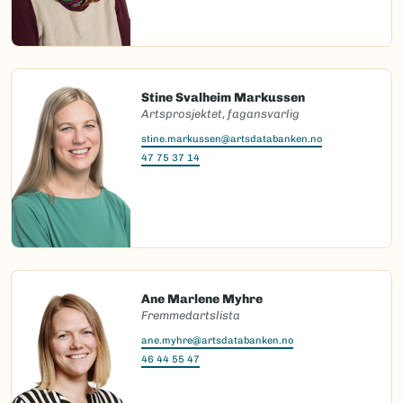
Stine Svalheim Markussen
Artsprosjektet, fagansvarlig
stine.markussen@artsdatabanken.no
47 75 37 14
Ane Marlene Myhre
Fremmedartslista
ane.myhre@artsdatabanken.no
46 44 55 47