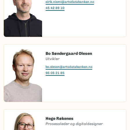
eirik.niemi@artsdatabanken.no
45 42 89 10
Bo Søndergaard Olesen
Utvikler
bo.olesen@artsdatabanken.no
95 05 21 85
Hege Røkenes
Prosessleder og digitaldesigner