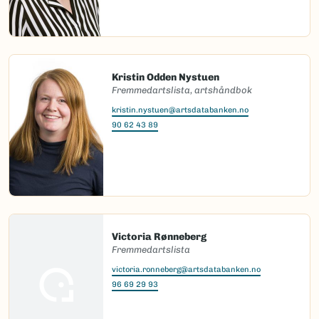
Kristin Odden Nystuen
Fremmedartslista, artshåndbok
kristin.nystuen@artsdatabanken.no
90 62 43 89
Victoria Rønneberg
Fremmedartslista
victoria.ronneberg@artsdatabanken.no
96 69 29 93