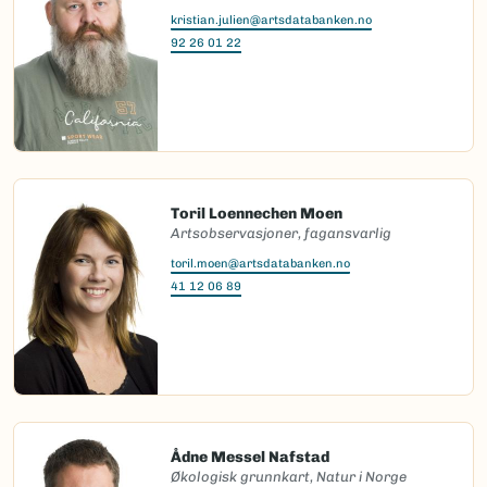
kristian.julien@artsdatabanken.no
92 26 01 22
Toril Loennechen Moen
Artsobservasjoner, fagansvarlig
toril.moen@artsdatabanken.no
41 12 06 89
Ådne Messel Nafstad
Økologisk grunnkart, Natur i Norge