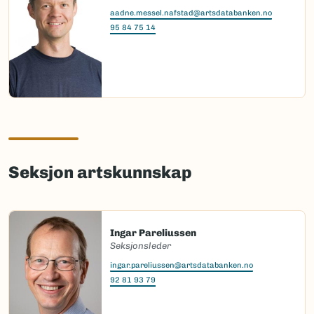
aadne.messel.nafstad@artsdatabanken.no
95 84 75 14
Seksjon artskunnskap
Ingar Pareliussen
Seksjonsleder
ingar.pareliussen@artsdatabanken.no
92 81 93 79