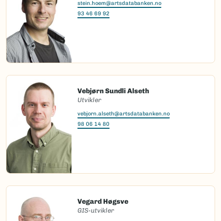
stein.hoem@artsdatabanken.no
93 46 69 92
Vebjørn Sundli Alseth
Utvikler
vebjorn.alseth@artsdatabanken.no
98 06 14 80
Vegard Høgsve
GIS-utvikler