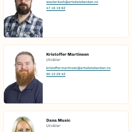
wouter.koch@artsdatabanken.no
47 16 19 82
Kristoffer Martinsen
Utvikler
kristoffer.martinsen@artsdatabanken.no
90 10 29 42
Dana Music
Utvikler