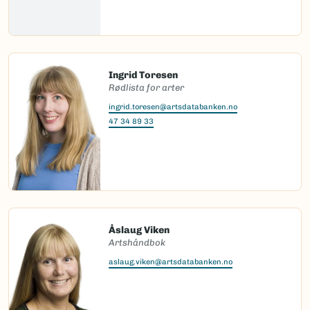
Ingrid Toresen
Rødlista for arter
ingrid.toresen@artsdatabanken.no
47 34 89 33
Åslaug Viken
Artshåndbok
aslaug.viken@artsdatabanken.no