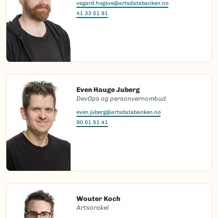
vegard.hogsve@artsdatabanken.no
41 33 51 91
Even Hauge Juberg
DevOps og personvernombud
even.juberg@artsdatabanken.no
90 51 51 41
Wouter Koch
Artsorakel