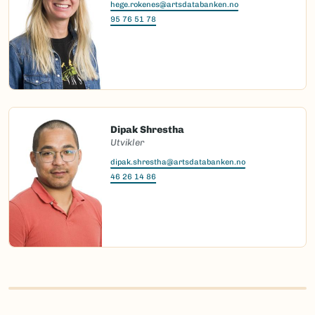
hege.rokenes@artsdatabanken.no
95 76 51 78
Dipak Shrestha
Utvikler
dipak.shrestha@artsdatabanken.no
46 26 14 86