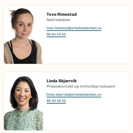
Tove Rimestad
Nettredaktør
tove.rimestad@artsdatabanken.no
98 64 43 44
Linda Skjærvik
Pressekontakt og innholdsprodusent
linda.skjarvik@artsdatabanken.no
95 20 29 52