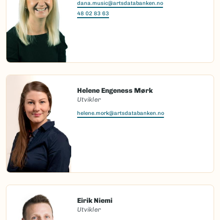
dana.music@artsdatabanken.no
48 02 83 63
Helene Engeness Mørk
Utvikler
helene.mork@artsdatabanken.no
Eirik Niemi
Utvikler