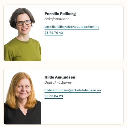
Pernille Feilberg
Seksjonsleder
pernille.feilberg@artsdatabanken.no
95 79 76 43
Hilde Amundsen
Digital rådgiver
hilde.amundsen@artsdatabanken.no
98 68 64 23