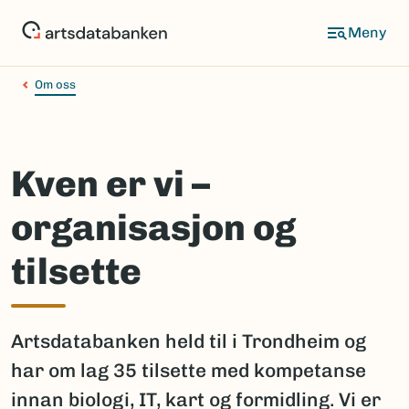
Hopp
til
hovedinnhold
Om oss
Kven er vi –
organisasjon og
tilsette
Artsdatabanken held til i Trondheim og
har om lag 35 tilsette med kompetanse
innan biologi, IT, kart og formidling. Vi er