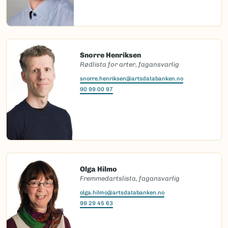
Snorre Henriksen
Rødlista for arter, fagansvarlig
snorre.henriksen@artsdatabanken.no
90 99 00 97
Olga Hilmo
Fremmedartslista, fagansvarlig
olga.hilmo@artsdatabanken.no
99 29 45 63