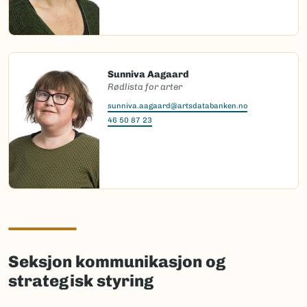
Sunniva Aagaard
Rødlista for arter
sunniva.aagaard@artsdatabanken.no
46 50 87 23
Seksjon kommunikasjon og
strategisk styring