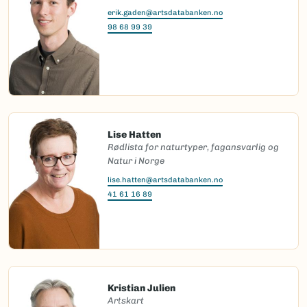
erik.gaden@artsdatabanken.no
98 68 99 39
Lise Hatten
Rødlista for naturtyper, fagansvarlig og
Natur i Norge
lise.hatten@artsdatabanken.no
41 61 16 89
Kristian Julien
Artskart