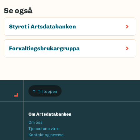
Se også
Styret i Artsdatabanken
Forvaltingsbrukargruppa
Til toppen
Om Artsdatabanken
Footermeny
Om oss
Tjenestene våre
Kontakt og presse