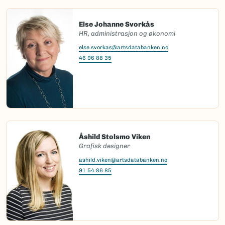
Else Johanne Svorkås
HR, administrasjon og økonomi
else.svorkas@artsdatabanken.no
46 96 88 35
Åshild Stolsmo Viken
Grafisk designer
ashild.viken@artsdatabanken.no
91 54 86 85