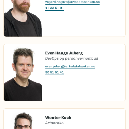
vegard.hogsve@artsdatabanken.no
41 33 51 91
Even Hauge Juberg
DevOps og personvernombud
even.juberg@artsdatabanken.no
90 51 51 41
Wouter Koch
Artsorakel