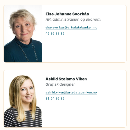
Else Johanne Svorkås
HR, administrasjon og økonomi
else.svorkas@artsdatabanken.no
46 96 88 35
Åshild Stolsmo Viken
Grafisk designer
ashild.viken@artsdatabanken.no
91 54 86 85