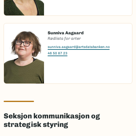
Sunniva Aagaard
Rødlista for arter
sunniva.aagaard@artsdatabanken.no
46 50 87 23
Seksjon kommunikasjon og
strategisk styring