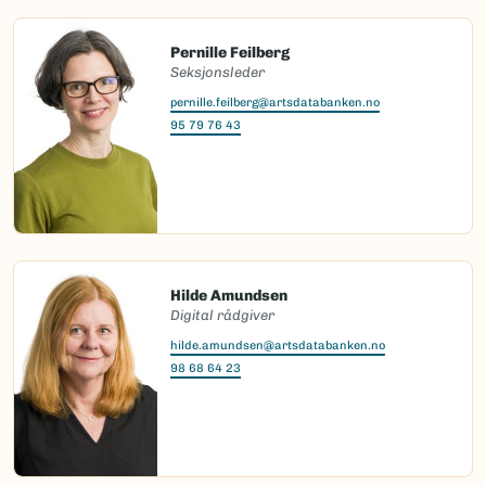
Pernille Feilberg
Seksjonsleder
pernille.feilberg@artsdatabanken.no
95 79 76 43
Hilde Amundsen
Digital rådgiver
hilde.amundsen@artsdatabanken.no
98 68 64 23