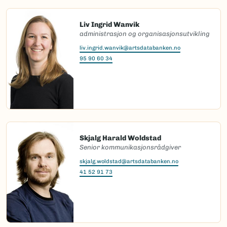
Liv Ingrid Wanvik
administrasjon og organisasjonsutvikling
liv.ingrid.wanvik@artsdatabanken.no
95 90 60 34
Skjalg Harald Woldstad
Senior kommunikasjonsrådgiver
skjalg.woldstad@artsdatabanken.no
41 52 91 73