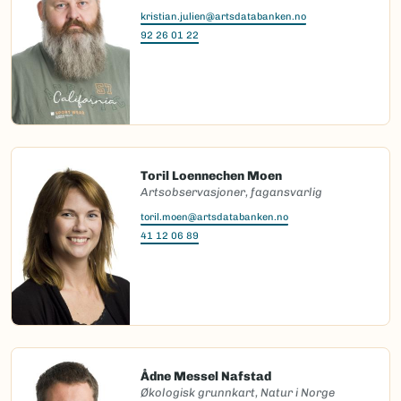
kristian.julien@artsdatabanken.no
92 26 01 22
Toril Loennechen Moen
Artsobservasjoner, fagansvarlig
toril.moen@artsdatabanken.no
41 12 06 89
Ådne Messel Nafstad
Økologisk grunnkart, Natur i Norge