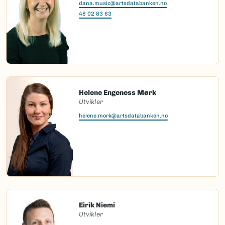
dana.music@artsdatabanken.no
48 02 83 63
Helene Engeness Mørk
Utvikler
helene.mork@artsdatabanken.no
Eirik Niemi
Utvikler