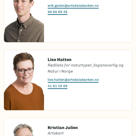
erik.gaden@artsdatabanken.no
98 68 99 39
Lise Hatten
Rødlista for naturtyper, fagansvarlig og
Natur i Norge
lise.hatten@artsdatabanken.no
41 61 16 89
Kristian Julien
Artskart