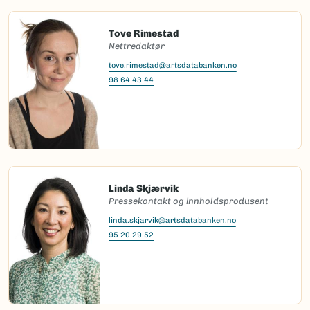
Tove Rimestad
Nettredaktør
tove.rimestad@artsdatabanken.no
98 64 43 44
Linda Skjærvik
Pressekontakt og innholdsprodusent
linda.skjarvik@artsdatabanken.no
95 20 29 52