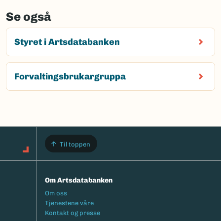
Se også
Styret i Artsdatabanken
Forvaltingsbrukargruppa
Til toppen
Om Artsdatabanken
Footermeny
Om oss
Tjenestene våre
Kontakt og presse