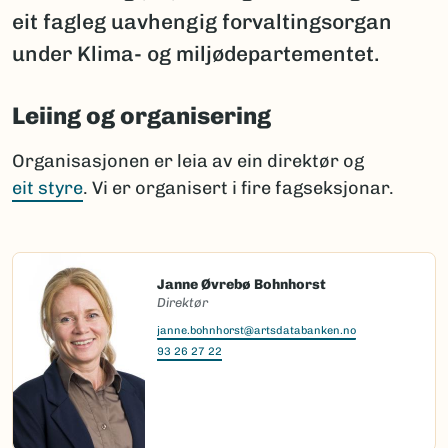
eit fagleg uavhengig forvaltingsorgan
under Klima- og miljødepartementet.
Leiing og organisering
Organisasjonen er leia av ein direktør og
eit styre
. Vi er organisert i fire fagseksjonar.
Janne Øvrebø Bohnhorst
Direktør
janne.bohnhorst@artsdatabanken.no
93 26 27 22