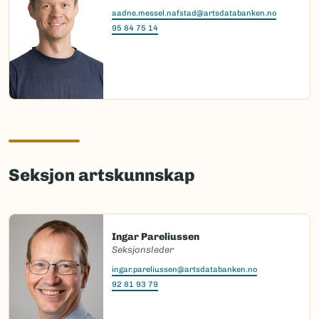
aadne.messel.nafstad@artsdatabanken.no
95 84 75 14
Seksjon artskunnskap
Ingar Pareliussen
Seksjonsleder
ingar.pareliussen@artsdatabanken.no
92 81 93 79