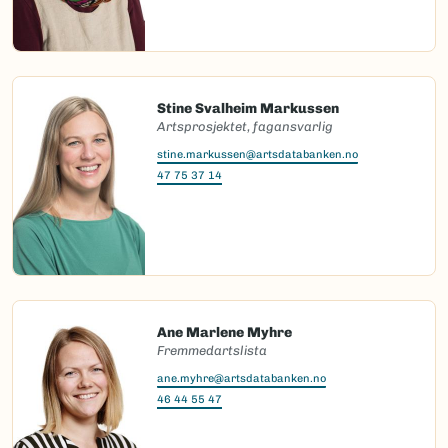
Stine Svalheim Markussen
Artsprosjektet, fagansvarlig
stine.markussen@artsdatabanken.no
47 75 37 14
Ane Marlene Myhre
Fremmedartslista
ane.myhre@artsdatabanken.no
46 44 55 47