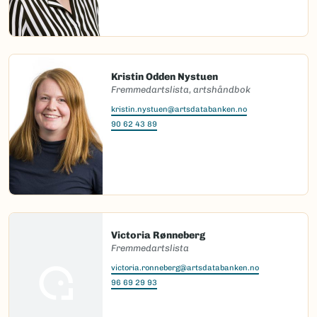
Kristin Odden Nystuen
Fremmedartslista, artshåndbok
kristin.nystuen@artsdatabanken.no
90 62 43 89
Victoria Rønneberg
Fremmedartslista
victoria.ronneberg@artsdatabanken.no
96 69 29 93