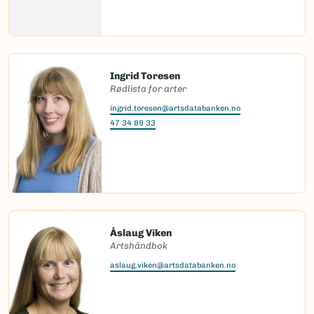
Ingrid Toresen
Rødlista for arter
ingrid.toresen@artsdatabanken.no
47 34 89 33
Åslaug Viken
Artshåndbok
aslaug.viken@artsdatabanken.no