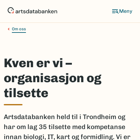
Hopp
til
hovedinnhold
Om oss
Kven er vi –
organisasjon og
tilsette
Artsdatabanken held til i Trondheim og
har om lag 35 tilsette med kompetanse
innan biologi, IT, kart og formidling. Vi er