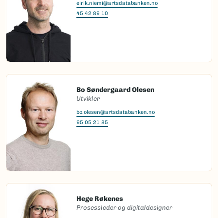
eirik.niemi@artsdatabanken.no
45 42 89 10
Bo Søndergaard Olesen
Utvikler
bo.olesen@artsdatabanken.no
95 05 21 85
Hege Røkenes
Prosessleder og digitaldesigner