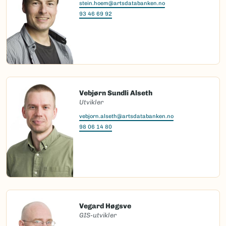
stein.hoem@artsdatabanken.no
93 46 69 92
Vebjørn Sundli Alseth
Utvikler
vebjorn.alseth@artsdatabanken.no
98 06 14 80
Vegard Høgsve
GIS-utvikler