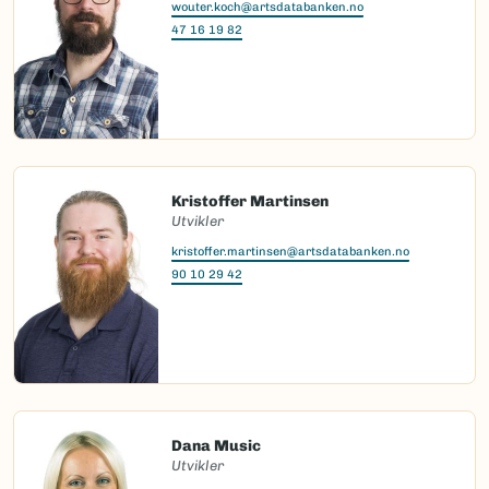
wouter.koch@artsdatabanken.no
47 16 19 82
Kristoffer Martinsen
Utvikler
kristoffer.martinsen@artsdatabanken.no
90 10 29 42
Dana Music
Utvikler