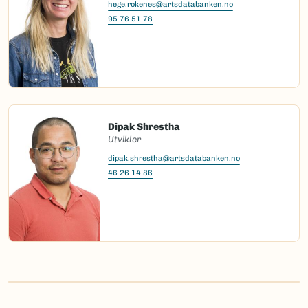
hege.rokenes@artsdatabanken.no
95 76 51 78
Dipak Shrestha
Utvikler
dipak.shrestha@artsdatabanken.no
46 26 14 86