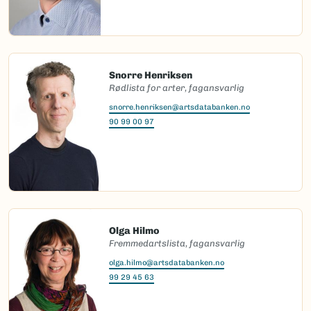
Snorre Henriksen
Rødlista for arter, fagansvarlig
snorre.henriksen@artsdatabanken.no
90 99 00 97
Olga Hilmo
Fremmedartslista, fagansvarlig
olga.hilmo@artsdatabanken.no
99 29 45 63