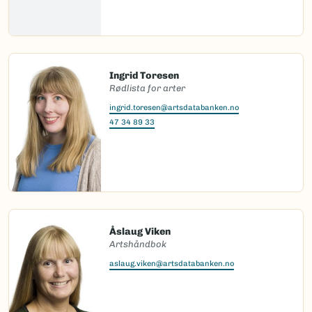
Ingrid Toresen
Rødlista for arter
ingrid.toresen@artsdatabanken.no
47 34 89 33
Åslaug Viken
Artshåndbok
aslaug.viken@artsdatabanken.no