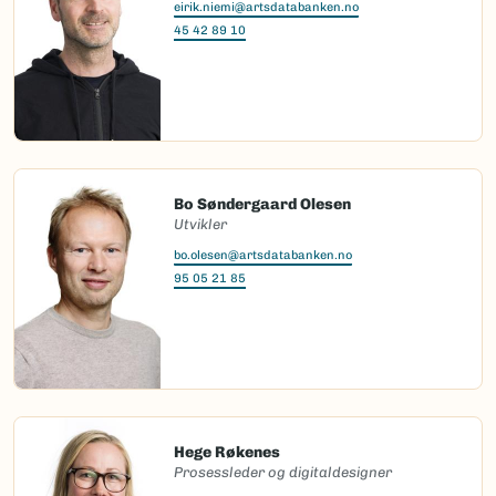
eirik.niemi@artsdatabanken.no
45 42 89 10
Bo Søndergaard Olesen
Utvikler
bo.olesen@artsdatabanken.no
95 05 21 85
Hege Røkenes
Prosessleder og digitaldesigner