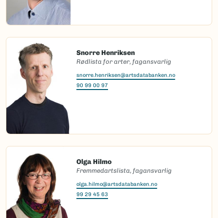
Snorre Henriksen
Rødlista for arter, fagansvarlig
snorre.henriksen@artsdatabanken.no
90 99 00 97
Olga Hilmo
Fremmedartslista, fagansvarlig
olga.hilmo@artsdatabanken.no
99 29 45 63