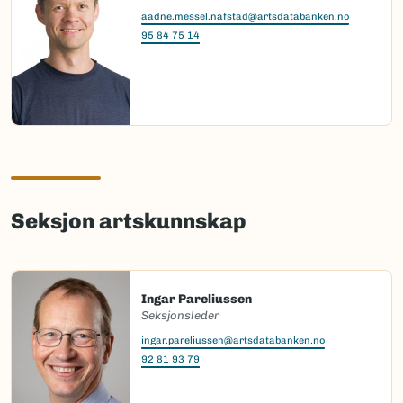
aadne.messel.nafstad@artsdatabanken.no
95 84 75 14
Seksjon artskunnskap
Ingar Pareliussen
Seksjonsleder
ingar.pareliussen@artsdatabanken.no
92 81 93 79