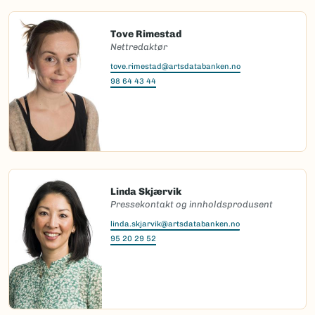
Tove Rimestad
Nettredaktør
tove.rimestad@artsdatabanken.no
98 64 43 44
Linda Skjærvik
Pressekontakt og innholdsprodusent
linda.skjarvik@artsdatabanken.no
95 20 29 52