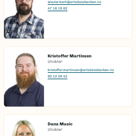
wouter.koch@artsdatabanken.no
47 16 19 82
Kristoffer Martinsen
Utvikler
kristoffer.martinsen@artsdatabanken.no
90 10 29 42
Dana Music
Utvikler