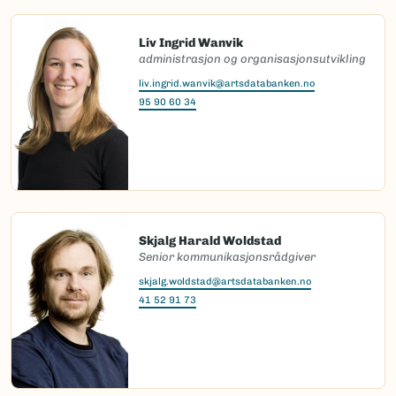
Liv Ingrid Wanvik
administrasjon og organisasjonsutvikling
liv.ingrid.wanvik@artsdatabanken.no
95 90 60 34
Skjalg Harald Woldstad
Senior kommunikasjonsrådgiver
skjalg.woldstad@artsdatabanken.no
41 52 91 73