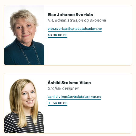
Else Johanne Svorkås
HR, administrasjon og økonomi
else.svorkas@artsdatabanken.no
46 96 88 35
Åshild Stolsmo Viken
Grafisk designer
ashild.viken@artsdatabanken.no
91 54 86 85