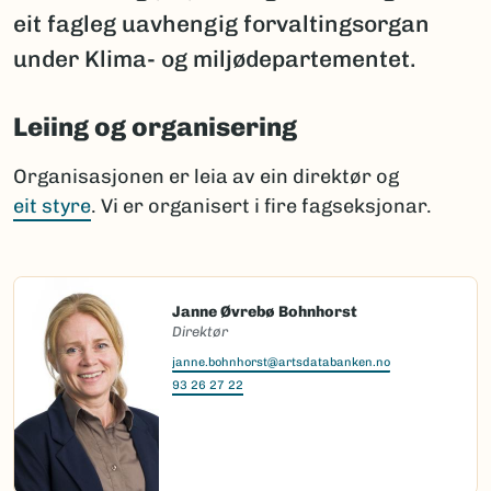
eit fagleg uavhengig forvaltingsorgan
under Klima- og miljødepartementet.
Leiing og organisering
Organisasjonen er leia av ein direktør og
eit styre
. Vi er organisert i fire fagseksjonar.
Janne Øvrebø Bohnhorst
Direktør
janne.bohnhorst@artsdatabanken.no
93 26 27 22