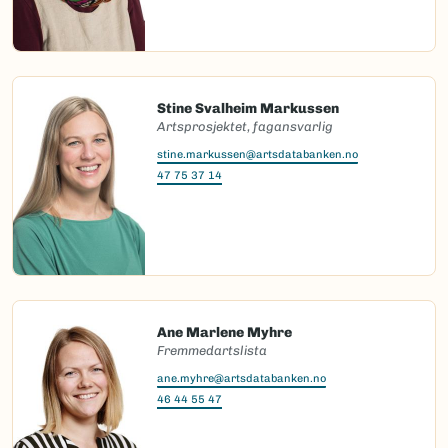
Stine Svalheim Markussen
Artsprosjektet, fagansvarlig
stine.markussen@artsdatabanken.no
47 75 37 14
Ane Marlene Myhre
Fremmedartslista
ane.myhre@artsdatabanken.no
46 44 55 47