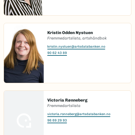
Kristin Odden Nystuen
Fremmedartslista, artshåndbok
kristin.nystuen@artsdatabanken.no
90 62 43 89
Victoria Rønneberg
Fremmedartslista
victoria.ronneberg@artsdatabanken.no
96 69 29 93