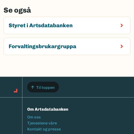
Se også
Styret i Artsdatabanken
Forvaltingsbrukargruppa
Til toppen
Om Artsdatabanken
Footermeny
Om oss
Tjenestene våre
Kontakt og presse