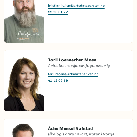
kristian.julien@artsdatabanken.no
92 26 01 22
Toril Loennechen Moen
Artsobservasjoner, fagansvarlig
toril.moen@artsdatabanken.no
41 12 06 89
Ådne Messel Nafstad
Økologisk grunnkart, Natur i Norge