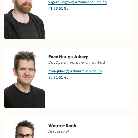
vegard.hogsve@artsdatabanken.no
41 33 51 91
Even Hauge Juberg
DevOps og personvernombud
even.juberg@artsdatabanken.no
90 51 51 41
Wouter Koch
Artsorakel