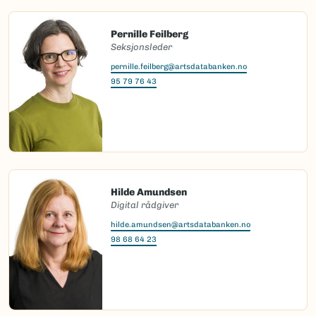
Pernille Feilberg
Seksjonsleder
pernille.feilberg@artsdatabanken.no
95 79 76 43
Hilde Amundsen
Digital rådgiver
hilde.amundsen@artsdatabanken.no
98 68 64 23