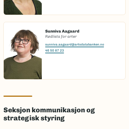
Sunniva Aagaard
Rødlista for arter
sunniva.aagaard@artsdatabanken.no
46 50 87 23
Seksjon kommunikasjon og
strategisk styring