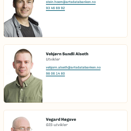
stein.hoem@artsdatabanken.no
93 46 69 92
Vebjørn Sundli Alseth
Utvikler
vebjorn.alseth@artsdatabanken.no
98 06 14 80
Vegard Høgsve
GIS-utvikler