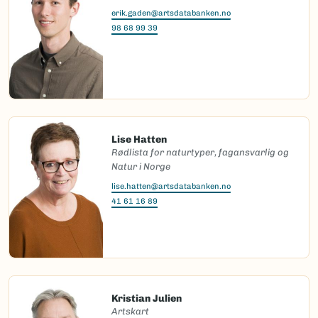
erik.gaden@artsdatabanken.no
98 68 99 39
Lise Hatten
Rødlista for naturtyper, fagansvarlig og
Natur i Norge
lise.hatten@artsdatabanken.no
41 61 16 89
Kristian Julien
Artskart