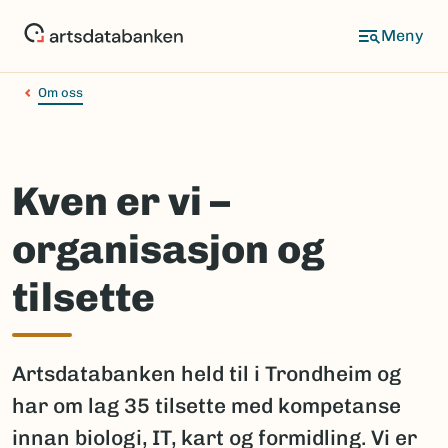
Hopp
til
hovedinnhold
Om oss
Kven er vi –
organisasjon og
tilsette
Artsdatabanken held til i Trondheim og
har om lag 35 tilsette med kompetanse
innan biologi, IT, kart og formidling. Vi er