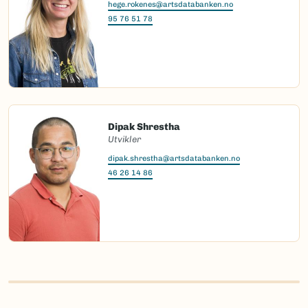
hege.rokenes@artsdatabanken.no
95 76 51 78
Dipak Shrestha
Utvikler
dipak.shrestha@artsdatabanken.no
46 26 14 86