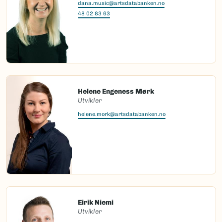
dana.music@artsdatabanken.no
48 02 83 63
Helene Engeness Mørk
Utvikler
helene.mork@artsdatabanken.no
Eirik Niemi
Utvikler