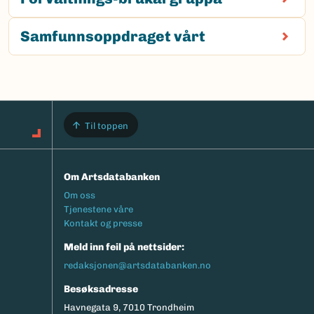
Samfunnsoppdraget vårt
Til toppen
Om Artsdatabanken
Footermeny
Om oss
Tjenestene våre
Kontakt og presse
Meld inn feil på nettsider:
redaksjonen@artsdatabanken.no
Besøksadresse
Havnegata 9, 7010 Trondheim