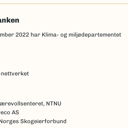
banken
ember 2022 har Klima- og miljødepartementet
nettverket
jærevollsenteret, NTNU
reco AS
 Norges Skogeierforbund