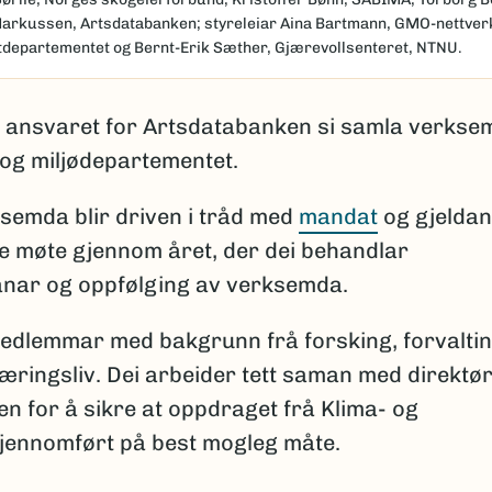
arkussen, Artsdatabanken; styreleiar Aina Bartmann, GMO-nettverk
departementet og Bernt-Erik Sæther, Gjærevollsenteret, NTNU.
a ansvaret for Artsdatabanken si samla verkse
 og miljødepartementet.
ksemda blir driven i tråd med
mandat
og gjelda
ge møte gjennom året, der dei behandlar
anar og oppfølging av verksemda.
edlemmar med bakgrunn frå forsking, forvaltin
æringsliv. Dei arbeider tett saman med direktø
en for å sikre at oppdraget frå Klima- og
gjennomført på best mogleg måte.