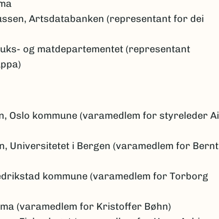
ima
ssen, Artsdatabanken (representant for dei
ruks- og matdepartementet (representant
uppa)
n, Oslo kommune (varamedlem for styreleder A
, Universitetet i Bergen (varamedlem for Bernt
redrikstad kommune (varamedlem for Torborg
ima (varamedlem for Kristoffer Bøhn)