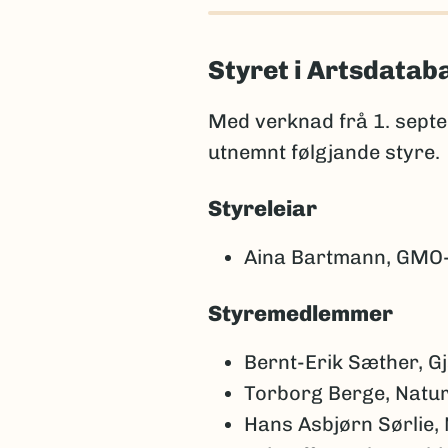
Styret i Artsdata
Med verknad frå 1. sept
utnemnt følgjande styre.
Styreleiar
Aina Bartmann, GMO-
Styremedlemmer
Bernt-Erik Sæther, G
Torborg Berge, Natu
Hans Asbjørn Sørlie,