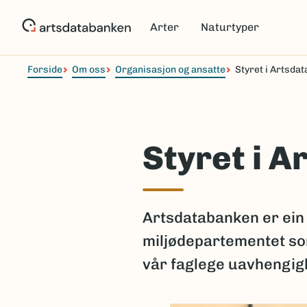
Hopp
til
Arter
Naturtyper
hovedinnhold
Forside
Om oss
Organisasjon og ansatte
Styret i Artsda
Styret i 
Artsdatabanken er ein 
miljødepartementet som
vår faglege uavhengigh