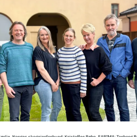
Sørlie, Norges skogeierforbund; Kristoffer Bøhn, SABIMA; Torborg 