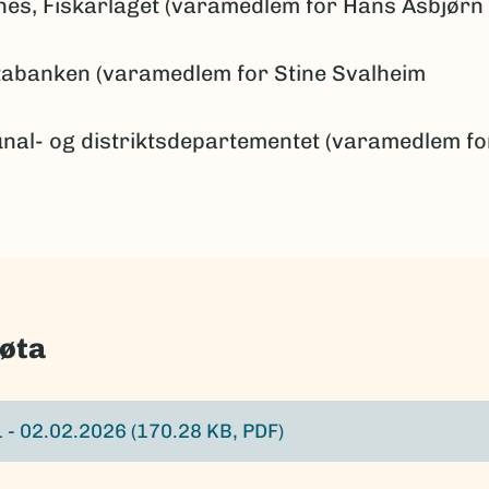
nes, Fiskarlaget (varamedlem for Hans Asbjørn
tabanken (varamedlem for Stine Svalheim
unal- og distriktsdepartementet (varamedlem fo
møta
1 - 02.02.2026
(170.28 KB, PDF)