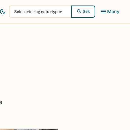
Søk
Søk
i
arter
og
naturtyper
e