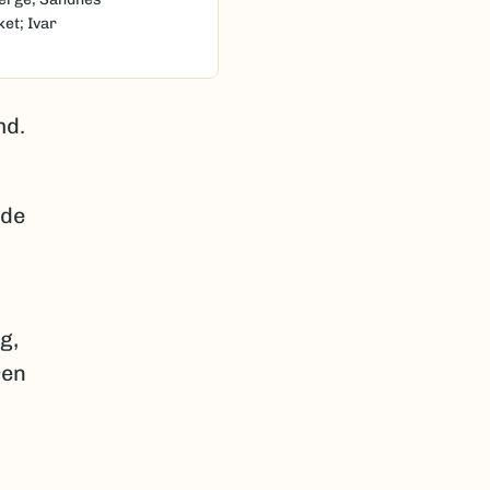
et; Ivar
md.
nde
g,
ren