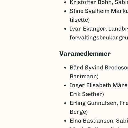
Kristoffer Bøhn, Sab
Stine Svalheim Marku
tilsette)
Ivar Ekanger, Landb
forvaltingsbrukargr
Varamedlemmer
Bård Øyvind Bredese
Bartmann)
Inger Elisabeth Måren
Erik Sæther)
Erling Gunnufsen, F
Berge)
Elna Bastiansen, Sab