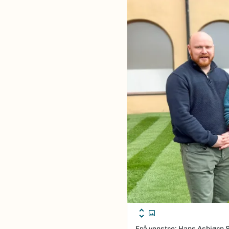
Frå venstre: Hans Asbjørn 