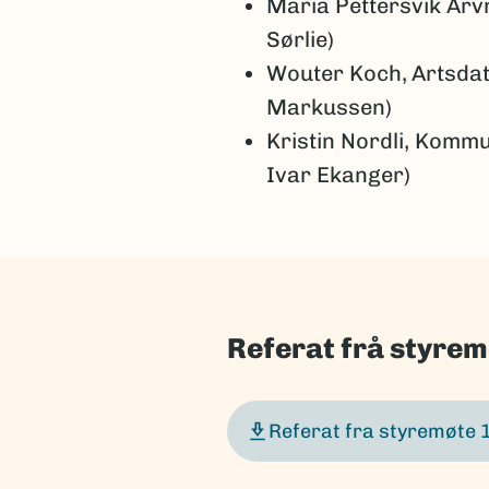
Maria Pettersvik Arv
Sørlie)
Wouter Koch,
Artsda
Markussen)
Kristin Nordli, Komm
Ivar Ekanger)
Referat frå styre
Referat fra styremøte 