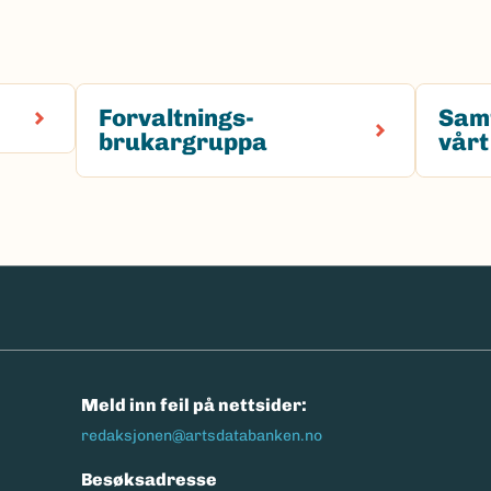
Forvaltnings-
Sam
brukargruppa
vårt
n
Meld inn feil på nettsider:
redaksjonen@artsdatabanken.no
Besøksadresse