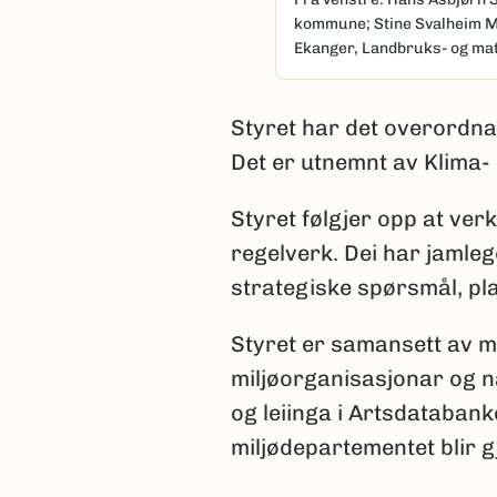
kommune; Stine Svalheim M
Ekanger, Landbruks- og mat
Styret har det overordn
Det er utnemnt av Klima-
Styret følgjer opp at ver
regelverk. Dei har jamle
strategiske spørsmål, pl
Styret er samansett av m
miljøorganisasjonar og n
og leiinga i Artsdatabank
miljødepartementet blir 