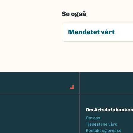
Se også
Mandatet vårt
Om Artsdatabanke
Footermeny
Om oss
Tjenestene våre
Kontakt og presse