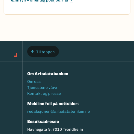
eInnsyn – offentlig postjournal
Til toppen
Om Artsdatabanken
Footermeny
Om oss
Tjenestene våre
Kontakt og presse
Meld inn feil på nettsider:
redaksjonen@artsdatabanken.no
Besøksadresse
Havnegata 9, 7010 Trondheim