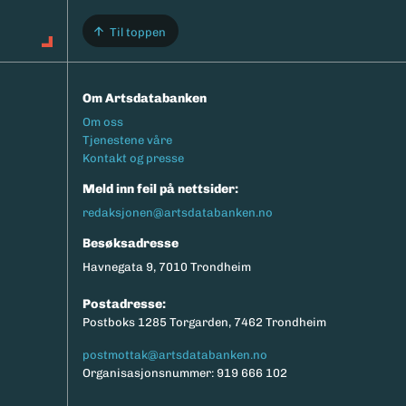
Til toppen
Om Artsdatabanken
Footermeny
Om oss
Tjenestene våre
Kontakt og presse
Meld inn feil på nettsider:
redaksjonen@artsdatabanken.no
Besøksadresse
Havnegata 9, 7010 Trondheim
Postadresse:
Postboks 1285 Torgarden, 7462 Trondheim
postmottak@artsdatabanken.no
Organisasjonsnummer: 919 666 102