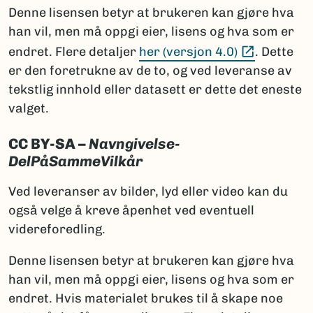
Denne lisensen betyr at brukeren kan gjøre hva
han vil, men må oppgi eier, lisens og hva som er
(Ekstern 
endret. Flere detaljer
her (versjon 4.0)
. Dette
er den foretrukne av de to, og ved leveranse av
tekstlig innhold eller datasett er dette det eneste
valget.
CC BY-SA –
Navngivelse-
DelPåSammeVilkår
Ved leveranser av bilder, lyd eller video kan du
også velge å kreve åpenhet ved eventuell
videreforedling.
Denne lisensen betyr at brukeren kan gjøre hva
han vil, men må oppgi eier, lisens og hva som er
endret. Hvis materialet brukes til å skape noe