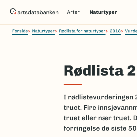
Hopp
til
Arter
Naturtyper
hovedinnhold
Forside
Naturtyper
Rødlista for naturtyper
2018
Vurde
Rødlista 
I rødlistevurderingen
truet. Fire innsjøvan
truet eller nær truet. 
forringelse de siste 5