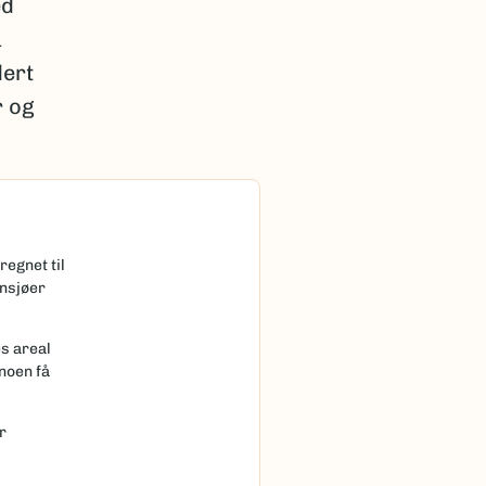
ed
å
dert
r og
regnet til
nnsjøer
s areal
noen få
r