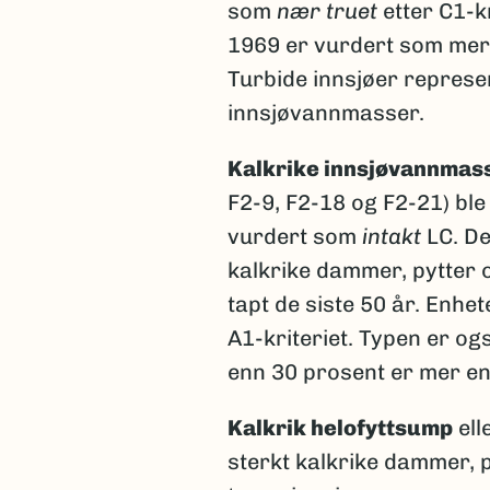
som
nær truet
etter C1-kr
1969 er vurdert som mer 
Turbide innsjøer represe
innsjøvannmasser.
Kalkrike innsjøvannmas
F2-9, F2-18 og F2-21) bl
vurdert som
intakt
LC. De
kalkrike dammer, pytter
tapt de siste 50 år. Enh
A1-kriteriet. Typen er ogs
enn 30 prosent er mer enn
Kalkrik helofyttsump
ell
sterkt kalkrike dammer, 