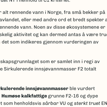
 alt rennende vann i Norge, fra små bekker på
 i lavlandet, eller med andre ord et bredt spekter 
 rennende vann. Noen av disse økosystemene er
kelig aktivitet og kan dermed antas å være true
n det som indikeres gjennom vurderingen av
kapsgrunnlaget som er samlet inn i regi av
le Sirkulerende innsjøvannmasser F2 totalt
rkulerende innsjøvannmasser
ble vurdert
.
Humøse kalkfattige
grunne F2-16 og dype
rt som henholdsvis
sårbar
VU og
sterkt truet
EN