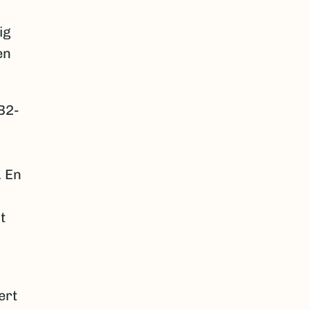
ig
en
B2-
. En
t
ert