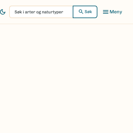
Søk
Søk
i
arter
og
naturtyper