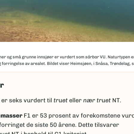
mer og små grunne innsjøer er vurdert som
sårbar
VU. Naturtypen er
 forringelse av arealet. Bildet viser Heimsjøen, i Snåsa, Trøndelag, 
r
er seks vurdert til
truet
eller
nær truet
NT.
nmasser
F1 er 53 prosent av forekomstene vur
rringet de siste 50 årene. Dette tilsvarer
ruet
NT i henhold til C1 kriteriet.