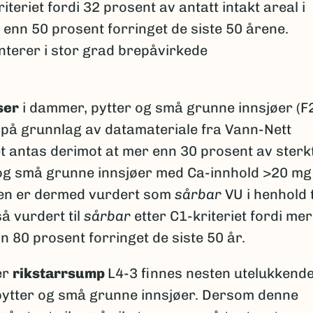
iteriet fordi 32 prosent av antatt intakt areal i
enn 50 prosent forringet de siste 50 årene.
nterer i stor grad brepåvirkede
ser
i dammer, pytter og små grunne innsjøer (F
e på grunnlag av datamateriale fra Vann-Nett
t antas derimot at mer enn 30 prosent av sterk
 og små grunne innsjøer med Ca-innhold >20 mg
eten er dermed vurdert som
sårbar
VU i henhold t
å vurdert til
sårbar
etter C1-kriteriet fordi mer
 80 prosent forringet de siste 50 år.
er
rikstarrsump
L4-3 finnes nesten utelukkende
pytter og små grunne innsjøer. Dersom denne