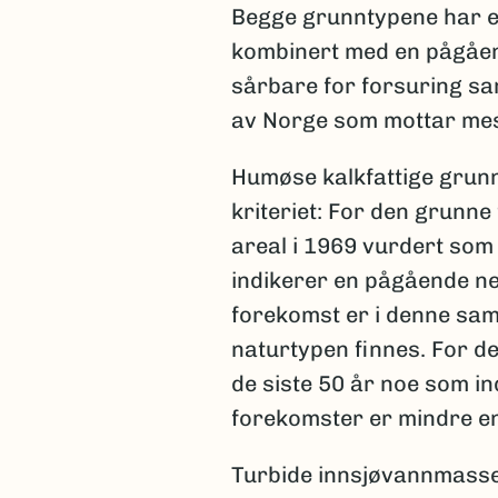
Begge grunntypene har en
kombinert med en pågåend
sårbare for forsuring sa
av Norge som mottar mes
Humøse kalkfattige grunn
kriteriet: For den grunne
areal i 1969 vurdert som 
indikerer en pågående ne
forekomst er i denne sa
naturtypen finnes. For de
de siste 50 år noe som i
forekomster er mindre e
Turbide innsjøvannmasser