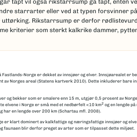
år tapt vil også rikstarrsump gå tapt, enten v
andre starrarter eller ved at typen forsvinner p
er uttørking. Rikstarrsump er derfor rødlistevur
e kriterier som sterkt kalkrike dammer, pytte
å Fastlands-Norge er dekket av innsjøer og elver. Innsjøarealet er be
nt av Norges areal (Statens kartverk 2010). Dette inkluderer bare i
lver og bekker som er smalere enn 15 m, utgjør 0,5 prosent av Norge
2
ste elvene i Norge er små med et nedbørfelt <10 km
og en lengde på 
g har en lengde over 200 km (Schartau mfl. 2008).
er klart dominert av kalkfattige og næringsfattige innsjøer og elve
g faunaen blir derfor preget av arter som er tilpasset dette miljøet.