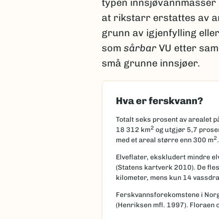
typen innsjøvannmasser g
at rikstarr erstattes av 
grunn av igjenfylling ell
som
sårbar
VU etter samm
små grunne innsjøer.
Hva er ferskvann?
Totalt seks prosent av arealet p
2
18 312 km
og utgjør 5,7 prose
2
med et areal større enn 300 m
.
Elveflater, ekskludert mindre e
(Statens kartverk 2010). De fle
kilometer, mens kun 14 vassdra
Ferskvannsforekomstene i Norge 
(Henriksen mfl. 1997). Floraen o