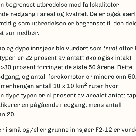
 begrenset utbredelse med få lokaliteter
e nedgang i areal og kvalitet. De er også særl
mtidig som utbredelsen er begrenset til den del
t sur nedbør.
e og dype innsjøer ble vurdert som
truet
etter 
 typen er 22 prosent av antatt økologisk intakt
>30 prosent forringet de siste 50 årene. Dette
dgang, og antall forekomster er mindre enn 50
2
mmenhengen antall 10 x 10 km
ruter hvor
n dype typen er ni prosent av arealet antatt tap
ndikerer en pågående nedgang, mens antall
nn 20.
 i små og/eller grunne innsjøer F2-12 er vurd