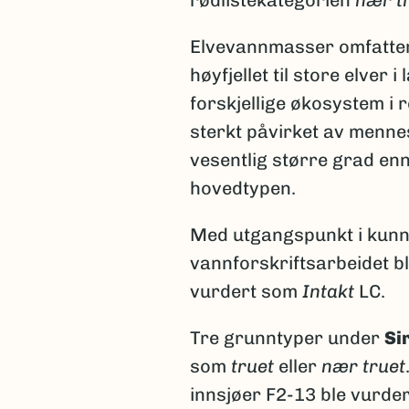
Elvevannmasser omfatter
høyfjellet til store elver
forskjellige økosystem i
sterkt påvirket av mennes
vesentlig større grad en
hovedtypen.
Med utgangspunkt i kunns
vannforskriftsarbeidet b
vurdert som
Intakt
LC.
Tre grunntyper under
Si
som
truet
eller
nær truet
innsjøer F2-13 ble vurde