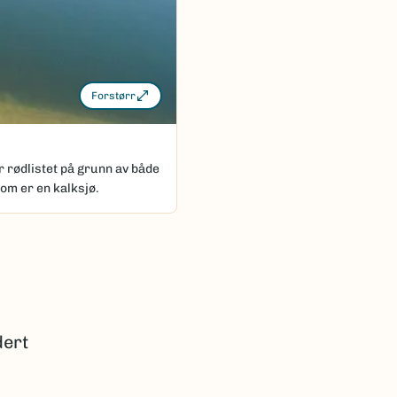
Forstørr
 rødlistet på grunn av både
som er en kalksjø.
dert