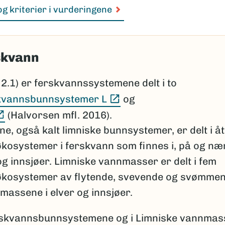
g kriterier i vurderingene
skvann
 2.1) er ferskvannssystemene delt i to
(Ekstern lenke)
kvannsbunnsystemer L
og
(Ekstern lenke)
(Halvorsen mfl. 2016).
 også kalt limniske bunnsystemer, er delt i åt
kosystemer i ferskvann som finnes i, på og næ
 og innsjøer. Limniske vannmasser er delt i fem
økosystemer av flytende, svevende og svømme
massene i elver og innsjøer.
rskvannsbunnsystemene og i Limniske vannmas