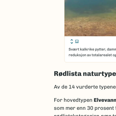
Svært kalkrike pytter, dam
reduksjon av totalarealet og
Rødlista naturtype
Av de 14 vurderte typene 
For hovedtypen
Elvevan
som mer enn 30 prosent fo
rødlistekategorien
nær t