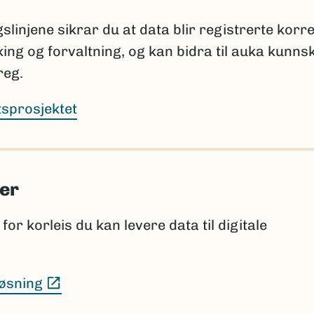
tar om planlagt publisering: hvor og når navnet ska
lverket.
slinjene sikrar du at data blir registrerte korre
sking og forvaltning, og kan bidra til auka kunns
å informere Artsdatabanken når nye vitenskapelige 
jer lenge etter prosjektets slutt.
reg.
rtsprosjektet
tabankens navneregister
istene sammenlignes med innholdet i navneregistere
er
.
for korleis du kan levere data til digitale
sjon som bør vurderes for innlegging i navneregister
, og
(Ekstern lenke)
øsning
 konsistente med registrert informasjon.