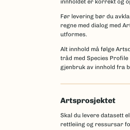
funn av en art som tidl
innholdet er korrekt og o
funn av art som er tidli
Før levering bør du avkl
Merk:
Kun én av disse opply
regne med dialog med Ar
statistikk. Et kommentarfelt
utformes.
Alt innhold må følge Art
tråd med Species Profile 
Rapportering av arter nye 
gjenbruk av innhold fra b
Når arter er nye for viten
litteraturreferanse der arte
for den aktuelle artsgruppe
Artsprosjektet
International Code of N
International Code of 
Skal du levere datasett e
rettleiing og ressursar f
Hvis navnet ennå ikke er pub