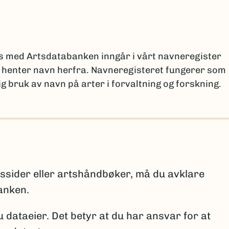
nsvarlige ved ulike institusjoner
.
(Ekstern lenke)
en
ar en egen løsning for å dele data gjennom GBIF-
es med Artsdatabanken inngår i vårt navneregister
r henter navn herfra. Navneregisteret fungerer som
g bruk av navn på arter i forvaltning og forskning.
ngsmalen
hjelp av GBIFs programvare Integrated Publishing Too
il med installasjonen.
lformat og skal inneholde opplysninger om artsnavn 
or råd og veiledning før du begynner å bruke
arkiske nivåene som må fylles ut er: rike – rekke –
lekt – art, samt eventuelle underartsnivåer.
rtssider eller artshåndbøker, må du avklare
ppgis om arten er:
kart@artsdatabanken.no
anken.
io.no
u dataeier. Det betyr at du har ansvar for at