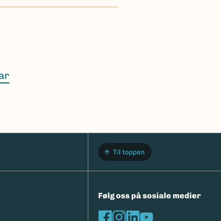
 å
ar
.
rametere.
Til toppen
Følg oss på sosiale medier