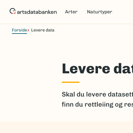
Hopp
til
Arter
Naturtyper
hovedinnhold
Forside
Levere data
Levere da
Skal du levere dataset
finn du rettleiing og r