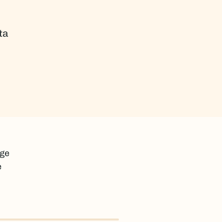
ta
ige
e