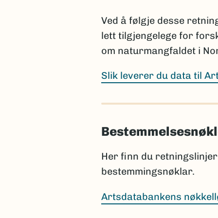
bør da legges til en kommen
publiseres i henhold til rege
Ved å følgje desse retning
lett tilgjengelege for for
Prosjektet har ansvar for 
publiseres, selv om dette sk
om naturmangfaldet i No
Slik leverer du data til A
Sammenligning mot Artsda
Før rapportering bør artsl
Bestemmelsesnøkl
Nortaxa gjennom listesøket
Dette hjelper med å:
Her finn du retningslinjer 
bestemmingsnøklar.
identifisere ny informa
rette skrivefeil i listene
Artsdatabankens nøkkell
sikre at artsnavnene er