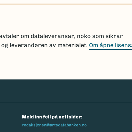
pporten dersom en slik sammenligning ikke er
ksportere parameteren “finnes i Norge” i søket for
 er registrert i Norge.
i avtaler om dataleveransar, noko som sikrar
n og leverandøren av materialet.
Om åpne lisens
 lenke)
erer artslister mot Artsdatabankens navneregister
menligning mot Nortaxa og eksport av relevante pa
n
Meld inn feil på nettsider:
redaksjonen@artsdatabanken.no