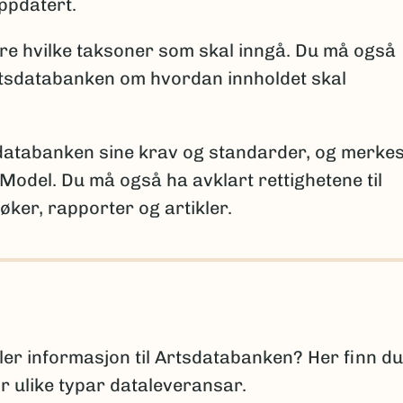
igere ble antatt forsvunnet fra Norge
ppdatert.
gere registrert i Norge
are hvilke taksoner som skal inngå. Du må også
sningene per takson skal brukes for å sikre entydig
tsdatabanken om hvordan innholdet skal
 kan brukes ved behov for ytterligere forklaringer.
sdatabanken sine krav og standarder, og merkes
Model. Du må også ha avklart rettighetene til
for vitenskapen
øker, rapporter og artikler.
skapen, må fullt artsnavn og autor oppgis, sammen m
n først ble beskrevet. Det er viktig å følge regelverk
n:
(Ekstern 
omenclature for Algae, Fungi and Plants
(Ekstern lenke)
Zoological Nomenclature
ller informasjon til Artsdatabanken? Her finn du
or ulike typar dataleveransar.
lisert, oppgis arten med slektsnavn + “sp. nov.”. De