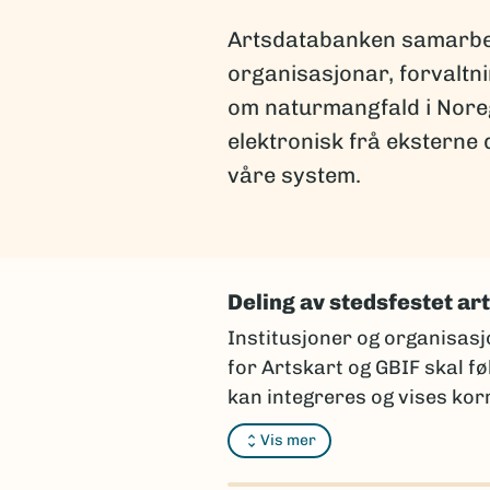
Artsdatabanken samarbeid
organisasjonar, forvaltni
om naturmangfald i Noreg 
elektronisk frå eksterne 
våre system.
Deling av stedsfestet ar
Institusjoner og organisasj
for Artskart og GBIF skal f
kan integreres og vises korr
Vi anbefaler at du kontakter
Vis mer
rapporteringsskjema som er