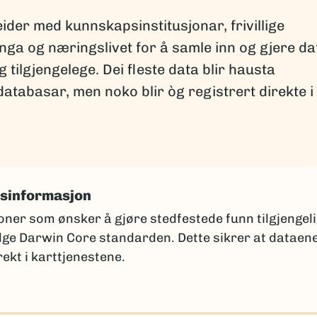
er med kunnskapsinstitusjonar, frivillige
nga og næringslivet for å samle inn og gjere da
tilgjengelege. Dei fleste data blir hausta
databasar, men noko blir òg registrert direkte i
tsinformasjon
oner som ønsker å gjøre stedfestede funn tilgjengel
ølge Darwin Core standarden. Dette sikrer at dataen
ekt i karttjenestene.
 samlingsansvarlig ved din institusjon for å få et
 i samsvar med din institusjons mal.