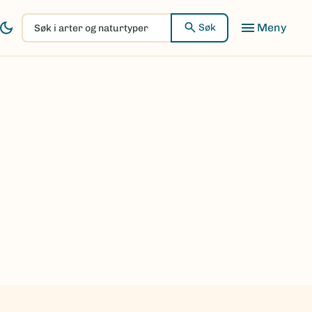
Søk
Søk
i
arter
og
naturtyper