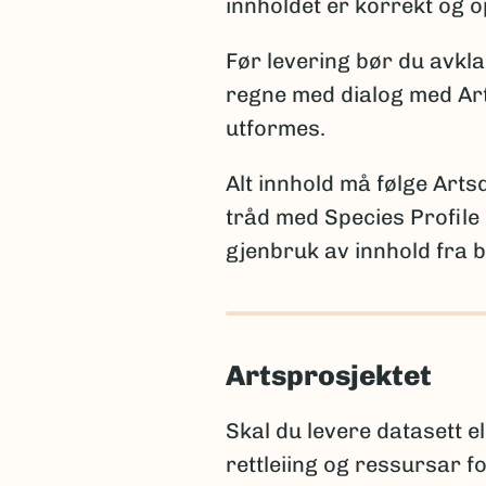
funn av en art som tidl
innholdet er korrekt og o
funn av art som er tidli
Før levering bør du avkl
Merk:
Kun én av disse opply
regne med dialog med Ar
statistikk. Et kommentarfelt
utformes.
Alt innhold må følge Art
tråd med Species Profile 
Rapportering av arter nye 
gjenbruk av innhold fra b
Når arter er nye for viten
litteraturreferanse der arte
for den aktuelle artsgruppe
Artsprosjektet
International Code of N
International Code of 
Skal du levere datasett e
rettleiing og ressursar f
Hvis navnet ennå ikke er pub