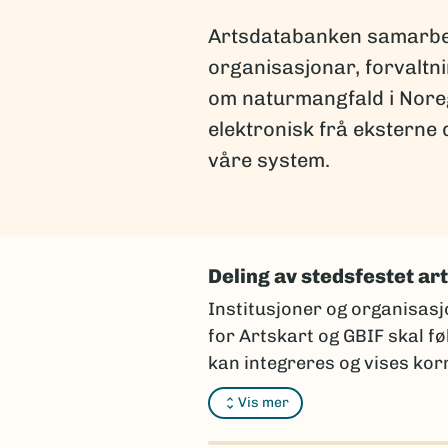
Artsdatabanken samarbeid
organisasjonar, forvaltni
om naturmangfald i Noreg 
elektronisk frå eksterne 
våre system.
Deling av stedsfestet ar
Institusjoner og organisasj
for Artskart og GBIF skal f
kan integreres og vises korr
Vi anbefaler at du kontakter
Vis mer
rapporteringsskjema som er