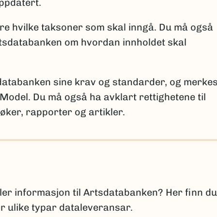
igere ble antatt forsvunnet fra Norge
ppdatert.
gere registrert i Norge
are hvilke taksoner som skal inngå. Du må også
sningene per takson skal brukes for å sikre entydig
tsdatabanken om hvordan innholdet skal
 kan brukes ved behov for ytterligere forklaringer.
sdatabanken sine krav og standarder, og merkes
Model. Du må også ha avklart rettighetene til
for vitenskapen
øker, rapporter og artikler.
skapen, må fullt artsnavn og autor oppgis, sammen m
n først ble beskrevet. Det er viktig å følge regelverk
n:
(Ekstern 
omenclature for Algae, Fungi and Plants
(Ekstern lenke)
Zoological Nomenclature
ller informasjon til Artsdatabanken? Her finn du
or ulike typar dataleveransar.
lisert, oppgis arten med slektsnavn + “sp. nov.”. De