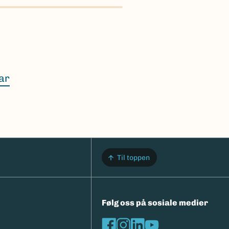
 å
ar
.
rametere.
Til toppen
Følg oss på sosiale medier