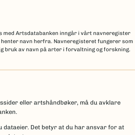
nsvarlige ved ulike institusjoner
.
(Ekstern lenke)
en
ar en egen løsning for å dele data gjennom GBIF-
es med Artsdatabanken inngår i vårt navneregister
r henter navn herfra. Navneregisteret fungerer som
g bruk av navn på arter i forvaltning og forskning.
ngsmalen
hjelp av GBIFs programvare Integrated Publishing Too
il med installasjonen.
lformat og skal inneholde opplysninger om artsnavn 
or råd og veiledning før du begynner å bruke
arkiske nivåene som må fylles ut er: rike – rekke –
lekt – art, samt eventuelle underartsnivåer.
rtssider eller artshåndbøker, må du avklare
ppgis om arten er:
kart@artsdatabanken.no
anken.
io.no
u dataeier. Det betyr at du har ansvar for at