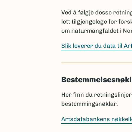
bør da legges til en kommen
publiseres i henhold til rege
Ved å følgje desse retning
lett tilgjengelege for for
Prosjektet har ansvar for 
publiseres, selv om dette sk
om naturmangfaldet i No
Slik leverer du data til A
Sammenligning mot Artsda
Før rapportering bør artsl
Bestemmelsesnøkl
Nortaxa gjennom listesøket
Dette hjelper med å:
Her finn du retningslinjer 
bestemmingsnøklar.
identifisere ny informa
rette skrivefeil i listene
Artsdatabankens nøkkell
sikre at artsnavnene er