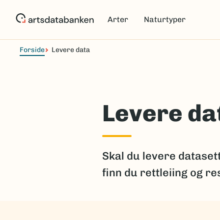
Hopp
til
Arter
Naturtyper
hovedinnhold
Forside
Levere data
Levere da
Skal du levere dataset
finn du rettleiing og r