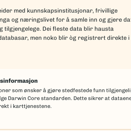
er med kunnskapsinstitusjonar, frivillige
nga og næringslivet for å samle inn og gjere da
tilgjengelege. Dei fleste data blir hausta
databasar, men noko blir òg registrert direkte i
tsinformasjon
oner som ønsker å gjøre stedfestede funn tilgjengel
ølge Darwin Core standarden. Dette sikrer at dataen
ekt i karttjenestene.
 samlingsansvarlig ved din institusjon for å få et
 i samsvar med din institusjons mal.