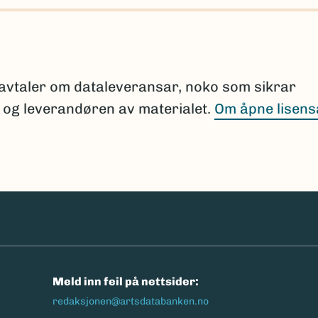
pporten dersom en slik sammenligning ikke er
ksportere parameteren “finnes i Norge” i søket for
 er registrert i Norge.
i avtaler om dataleveransar, noko som sikrar
n og leverandøren av materialet.
Om åpne lisens
 lenke)
erer artslister mot Artsdatabankens navneregister
menligning mot Nortaxa og eksport av relevante pa
n
Meld inn feil på nettsider:
redaksjonen@artsdatabanken.no