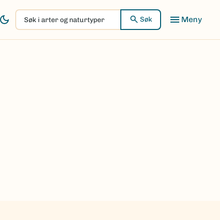
Søk
Søk
i
arter
og
naturtyper