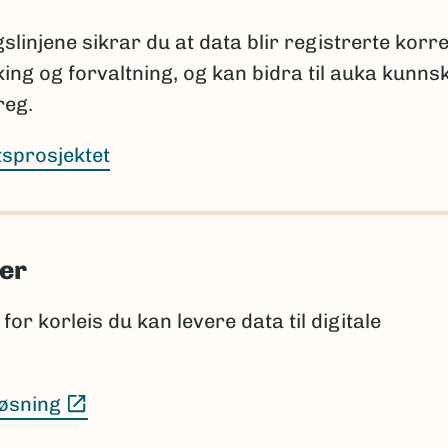
tar om planlagt publisering: hvor og når navnet ska
lverket.
slinjene sikrar du at data blir registrerte korre
sking og forvaltning, og kan bidra til auka kunns
å informere Artsdatabanken når nye vitenskapelige 
jer lenge etter prosjektets slutt.
reg.
rtsprosjektet
tabankens navneregister
istene sammenlignes med innholdet i navneregistere
er
.
for korleis du kan levere data til digitale
sjon som bør vurderes for innlegging i navneregister
, og
(Ekstern lenke)
øsning
 konsistente med registrert informasjon.