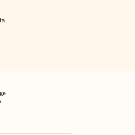
ta
ige
e