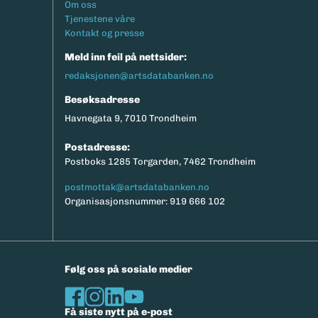
Footermeny
Om oss
eksport av relevante parametere.
Tjenestene våre
Kontakt og presse
Meld inn feil på nettsider:
redaksjonen@artsdatabanken.no
Besøksadresse
Havnegata 9, 7010 Trondheim
Postadresse:
Postboks 1285 Torgarden, 7462 Trondheim
postmottak@artsdatabanken.no
Organisasjonsnummer: 919 666 102
Følg oss på sosiale medier
Få siste nytt på e-post