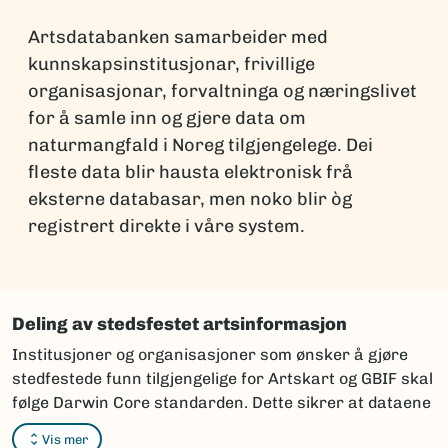
Artsdatabanken samarbeider med
kunnskapsinstitusjonar, frivillige
organisasjonar, forvaltninga og næringslivet
for å samle inn og gjere data om
naturmangfald i Noreg tilgjengelege. Dei
fleste data blir hausta elektronisk frå
eksterne databasar, men noko blir òg
registrert direkte i våre system.
Deling av stedsfestet artsinformasjon
Institusjoner og organisasjoner som ønsker å gjøre
stedfestede funn tilgjengelige for Artskart og GBIF skal
følge Darwin Core standarden. Dette sikrer at dataene
kan integreres og vises korrekt i karttjenestene.
Vis mer