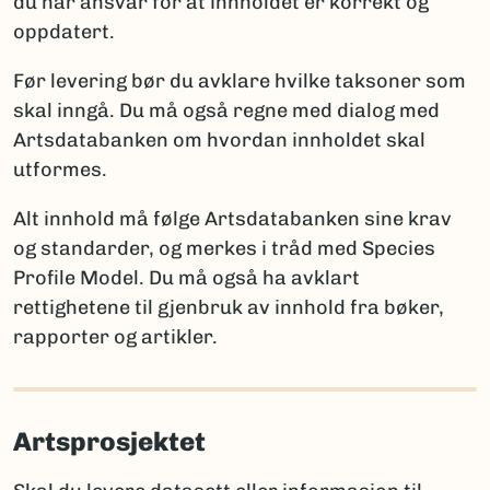
du har ansvar for at innholdet er korrekt og
ny for vitenskapen
oppdatert.
Artsdatabanken
: artskart@artsdatabanken.no
ny for Norge
GBIF:
gbif-drift@nhm.uio.no
funn av en art som tidligere ble antatt forsvunnet
Før levering bør du avklare hvilke taksoner som
fra Norge
skal inngå. Du må også regne med dialog med
funn av art som er tidligere registrert i Norge
Artsdatabanken om hvordan innholdet skal
utformes.
Merk:
Kun én av disse opplysningene per takson skal
brukes for å sikre entydig statistikk. Et kommentarfelt
Alt innhold må følge Artsdatabanken sine krav
kan brukes ved behov for ytterligere forklaringer.
og standarder, og merkes i tråd med Species
Profile Model. Du må også ha avklart
rettighetene til gjenbruk av innhold fra bøker,
Rapportering av arter nye for vitenskapen
rapporter og artikler.
Når arter er nye for vitenskapen, må fullt artsnavn og
autor oppgis, sammen med litteraturreferanse der
arten først ble beskrevet. Det er viktig å følge
Artsprosjektet
regelverket for den aktuelle artsgruppen:
International Code of Nomenclature for Algae,