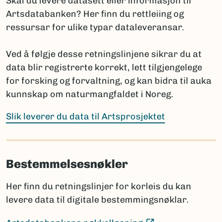
Skal du levere datasett eller informasjon til
(Ekstern lenke)
Fungi and Plants
Artsdatabanken? Her finn du rettleiing og
(E
International Code of Zoological Nomenclature
ressursar for ulike typar dataleveransar.
Hvis navnet ennå ikke er publisert, oppgis arten med
Ved å følgje desse retningslinjene sikrar du at
slektsnavn + “sp. nov.”. Det bør da legges til en
data blir registrerte korrekt, lett tilgjengelege
kommentar om planlagt publisering: hvor og når
for forsking og forvaltning, og kan bidra til auka
navnet skal publiseres i henhold til regelverket.
kunnskap om naturmangfaldet i Noreg.
Prosjektet har ansvar for å informere Artsdatabanken
når nye vitenskapelige navn publiseres, selv om dette
Slik leverer du data til Artsprosjektet
skjer lenge etter prosjektets slutt.
Bestemmelsesnøkler
Sammenligning mot Artsdatabankens navneregister
Før rapportering bør artslistene sammenlignes med
Her finn du retningslinjer for korleis du kan
innholdet i navneregisteret Nortaxa gjennom
levere data til digitale bestemmingsnøklar.
listesøket.
Dette hjelper med å:
(Ekstern lenke)